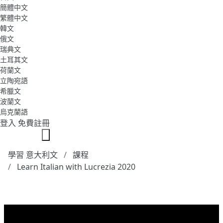
簡體中文
繁體中文
韓文
俄文
瑞典文
土耳其文
荷蘭文
立陶宛語
希臘文
波蘭文
烏克蘭語
登入
免費註冊
學習 意大利文
課程
Learn Italian with Lucrezia 2020