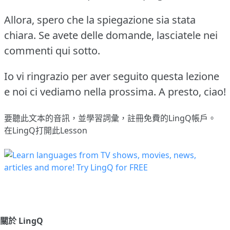
Allora, spero che la spiegazione sia stata
chiara. Se avete delle domande, lasciatele nei
commenti qui sotto.
Io vi ringrazio per aver seguito questa lezione
e noi ci vediamo nella prossima. A presto, ciao!
要聽此文本的音訊，並學習詞彙，
註冊
免費的LingQ帳戶。
在LingQ打開此Lesson
關於 LingQ