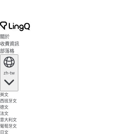
關於
收費資訊
部落格
zh-tw
英文
西班牙文
德文
法文
意大利文
葡萄牙文
日文