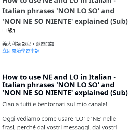
How to use NE and LO in Italian -
Italian phrases 'NON LO SO' and
'NON NE SO NIENTE' explained (Sub)
中級1
義大利語 課程，練習閱讀
立即開始學習本課
How to use NE and LO in Italian -
Italian phrases 'NON LO SO' and
'NON NE SO NIENTE' explained (Sub)
Ciao a tutti e bentornati sul mio canale!
Oggi vediamo come usare 'LO' e 'NE' nelle
frasi, perché dai vostri messaggi, dai vostri