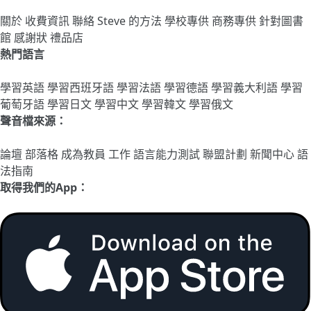
關於
收費資訊
聯絡
Steve 的方法
學校專供
商務專供
針對圖書
館
感謝狀
禮品店
熱門語言
學習英語
學習西班牙語
學習法語
學習德語
學習義大利語
學習
葡萄牙語
學習日文
學習中文
學習韓文
學習俄文
聲音檔來源：
論壇
部落格
成為教員
工作
語言能力測試
聯盟計劃
新聞中心
語
法指南
取得我們的App：