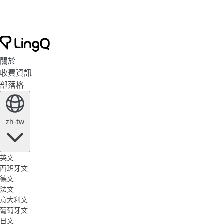
關於
收費資訊
部落格
zh-tw
英文
西班牙文
德文
法文
意大利文
葡萄牙文
日文