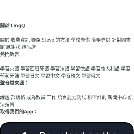
關於 LingQ
關於
收費資訊
聯絡
Steve 的方法
學校專供
商務專供
針對圖書
館
感謝狀
禮品店
熱門語言
學習英語
學習西班牙語
學習法語
學習德語
學習義大利語
學習
葡萄牙語
學習日文
學習中文
學習韓文
學習俄文
聲音檔來源：
論壇
部落格
成為教員
工作
語言能力測試
聯盟計劃
新聞中心
語
法指南
取得我們的App：