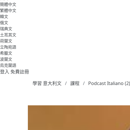
簡體中文
繁體中文
韓文
俄文
瑞典文
土耳其文
荷蘭文
立陶宛語
希臘文
波蘭文
烏克蘭語
登入
免費註冊
學習 意大利文
課程
Podcast Italiano (2