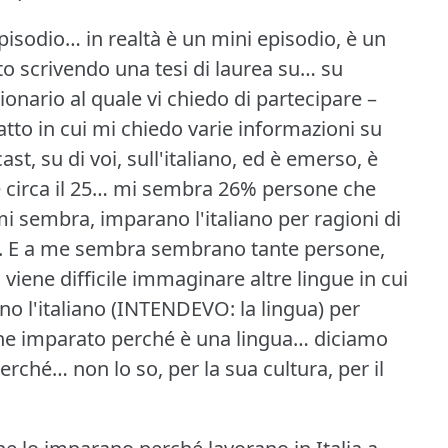
episodio… in realtà è un mini episodio, è un
sto scrivendo una tesi di laurea su… su
onario al quale vi chiedo di partecipare –
atto in cui mi chiedo varie informazioni su
t, su di voi, sull'italiano, ed è emerso, è
e circa il 25… mi sembra 26% persone che
i sembra, imparano l'italiano per ragioni di
.
E a me sembra sembrano tante persone,
iene difficile immaginare altre lingue in cui
o l'italiano (INTENDEVO: la lingua) per
iene imparato perché è una lingua… diciamo
perché… non lo so, per la sua cultura, per il