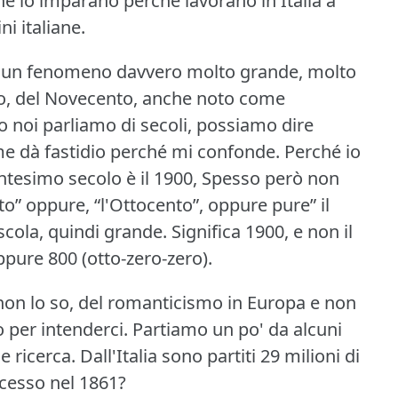
e lo imparano perché lavorano in Italia a
ni italiane.
ato un fenomeno davvero molto grande, molto
rso, del Novecento, anche noto come
 noi parliamo di secoli, possiamo dire
e dà fastidio perché mi confonde.
Perché io
entesimo secolo è il 1900, Spesso però non
o” oppure, “l'Ottocento”, oppure pure” il
scola, quindi grande.
Significa 1900, e non il
pure 800 (otto-zero-zero).
non lo so, del romanticismo in Europa e non
 per intenderci.
Partiamo un po' da alcuni
 ricerca.
Dall'Italia sono partiti 29 milioni di
cesso nel 1861?