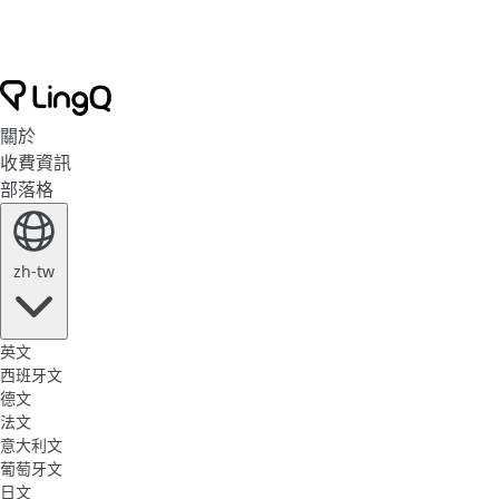
關於
收費資訊
部落格
zh-tw
英文
西班牙文
德文
法文
意大利文
葡萄牙文
日文