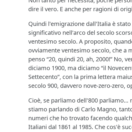
Non tanto per necessità, poche person
dire il vero.
E anche per ragioni di origi
Quindi l'emigrazione dall'Italia è st
significativo nell'arco del secolo sco
ventesimo secolo.
A proposito, quando
ovviamente ventesimo secolo, che a m
penso “20, quindi 20, ah, 2000!” No, v
diciamo 1900, ma diciamo “il Novecent
Settecento”, con la prima lettera maiu
secolo 900, davvero nove-zero-zero, op
Cioè, se parliamo dell'800 parliamo… 
stiamo parlando di Carlo Magno, tanto
numeri che ho trovato facendo qualche
Italiani dal 1861 al 1985.
Che cos'è suc