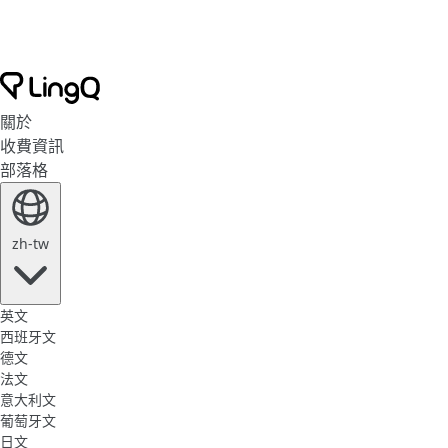
關於
收費資訊
部落格
zh-tw
英文
西班牙文
德文
法文
意大利文
葡萄牙文
日文