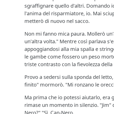
sgraffignare quello d'altri.
Domando io 
l'anima del risparmiatore, io.
Mai sciup
metterò di nuovo nel sacco.
Non mi fanno mica paura.
Mollerò un'a
un'altra volta."
Mentre così parlava s'er
appoggiandosi alla mia spalla e strin
le gambe come fossero un peso mort
triste contrasto con la fievolezza della
Provo a sedersi sulla sponda del letto
finito" mormorò.
"Mi ronzano le orecc
Ma prima che io potessi aiutarlo, era 
rimase un momento in silenzio.
"Jim" 
Nero?"
"Sì, Can-Nero.