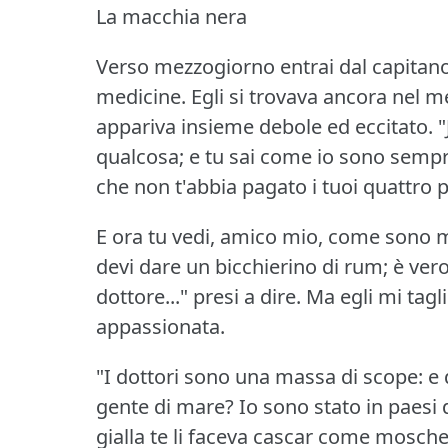
La macchia nera
Verso mezzogiorno entrai dal capitano
medicine.
Egli si trovava ancora nel m
appariva insieme debole ed eccitato.
"
qualcosa; e tu sai come io sono sempr
che non t'abbia pagato i tuoi quattro 
E ora tu vedi, amico mio, come sono 
devi dare un bicchierino di rum; è ver
dottore..." presi a dire.
Ma egli mi tagl
appassionata.
"I dottori sono una massa di scope: e q
gente di mare?
Io sono stato in paesi 
gialla te li faceva cascar come mosche