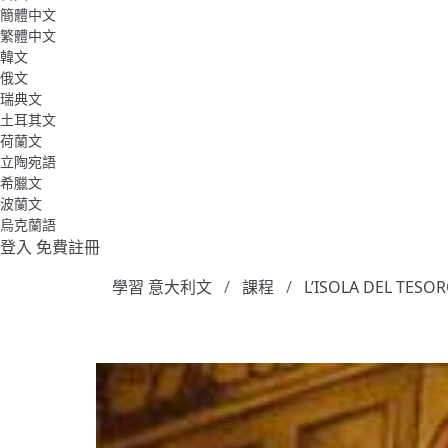
簡體中文
繁體中文
韓文
俄文
瑞典文
土耳其文
荷蘭文
立陶宛語
希臘文
波蘭文
烏克蘭語
登入
免費註冊
學習 意大利文
課程
L’ISOLA DEL TESO