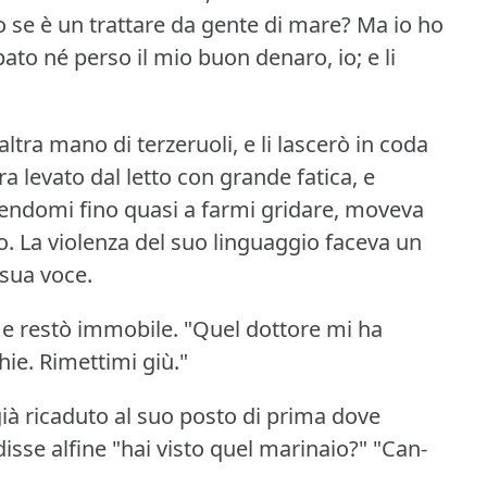
se è un trattare da gente di mare?
Ma io ho
ato né perso il mio buon denaro, io; e li
ltra mano di terzeruoli, e li lascerò in coda
a levato dal letto con grande fatica, e
gendomi fino quasi a farmi gridare, moveva
o.
La violenza del suo linguaggio faceva un
 sua voce.
, e restò immobile.
"Quel dottore mi ha
hie.
Rimettimi giù."
già ricaduto al suo posto di prima dove
disse alfine "hai visto quel marinaio?"
"Can-