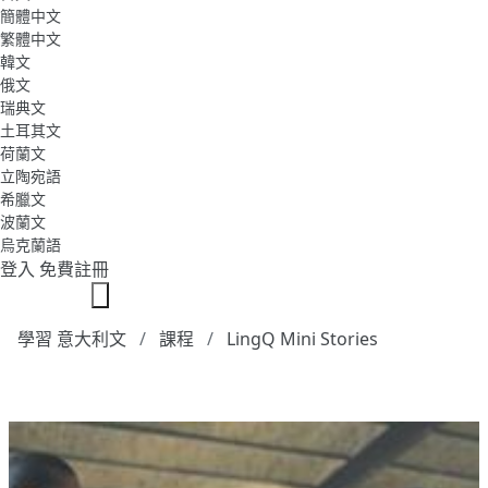
簡體中文
繁體中文
韓文
俄文
瑞典文
土耳其文
荷蘭文
立陶宛語
希臘文
波蘭文
烏克蘭語
登入
免費註冊
學習 意大利文
課程
LingQ Mini Stories