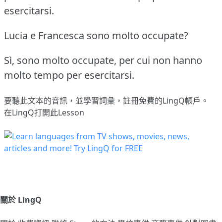
esercitarsi.
Lucia e Francesca sono molto occupate?
Sì, sono molto occupate, per cui non hanno
molto tempo per esercitarsi.
要聽此文本的音訊，並學習詞彙，
註冊
免費的LingQ帳戶。
在LingQ打開此Lesson
關於 LingQ