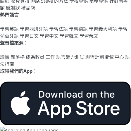
關於
收費資訊
聯絡
Steve 的方法
學校專供
商務專供
針對圖書
館
感謝狀
禮品店
熱門語言
學習英語
學習西班牙語
學習法語
學習德語
學習義大利語
學習
葡萄牙語
學習日文
學習中文
學習韓文
學習俄文
聲音檔來源：
論壇
部落格
成為教員
工作
語言能力測試
聯盟計劃
新聞中心
語
法指南
取得我們的App：