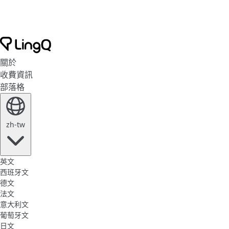
關於
收費資訊
部落格
zh-tw
英文
西班牙文
德文
法文
意大利文
葡萄牙文
日文