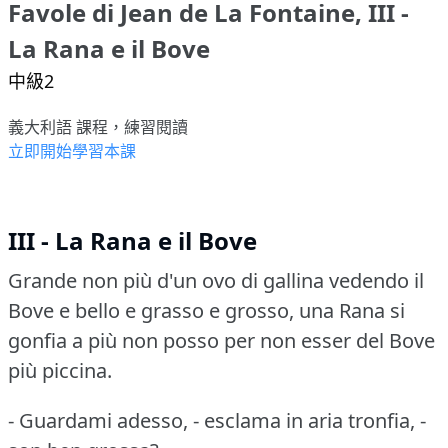
Favole di Jean de La Fontaine, III -
La Rana e il Bove
中級2
義大利語 課程，練習閱讀
立即開始學習本課
III - La Rana e il Bove
Grande non più d'un ovo di gallina vedendo il
Bove e bello e grasso e grosso, una Rana si
gonfia a più non posso per non esser del Bove
più piccina.
- Guardami adesso, - esclama in aria tronfia, -