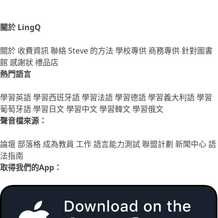
關於 LingQ
關於
收費資訊
聯絡
Steve 的方法
學校專供
商務專供
針對圖書
館
感謝狀
禮品店
熱門語言
學習英語
學習西班牙語
學習法語
學習德語
學習義大利語
學習
葡萄牙語
學習日文
學習中文
學習韓文
學習俄文
聲音檔來源：
論壇
部落格
成為教員
工作
語言能力測試
聯盟計劃
新聞中心
語
法指南
取得我們的App：