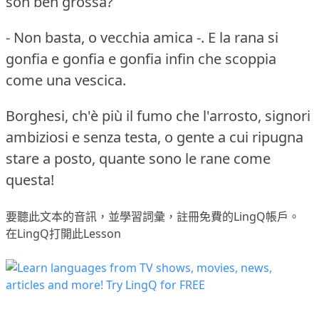
son ben grossa?
- Non basta, o vecchia amica -.
E la rana si
gonfia e gonfia e gonfia infin che scoppia
come una vescica.
Borghesi, ch'è più il fumo che l'arrosto, signori
ambiziosi e senza testa, o gente a cui ripugna
stare a posto, quante sono le rane come
questa!
要聽此文本的音訊，並學習詞彙，
註冊
免費的LingQ帳戶。
在LingQ打開此Lesson