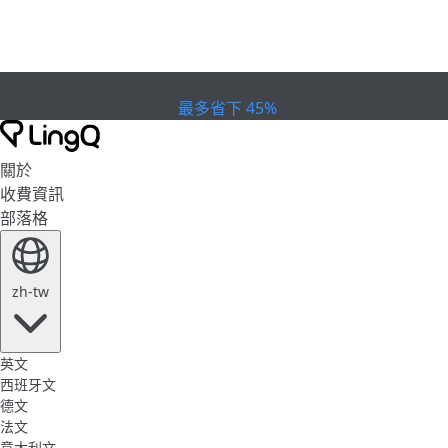
已過期
慶祝盃賽
Extended Sale
最多省下 45%
關於
收費資訊
部落格
zh-tw
英文
西班牙文
德文
法文
意大利文