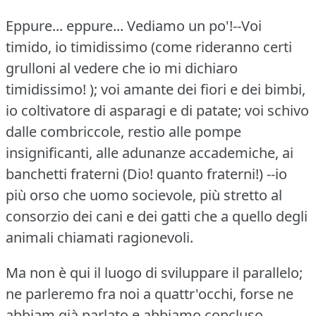
Eppure... eppure... Vediamo un po'!--Voi
timido, io timidissimo (come rideranno certi
grulloni al vedere che io mi dichiaro
timidissimo!
); voi amante dei fiori e dei bimbi,
io coltivatore di asparagi e di patate; voi schivo
dalle combriccole, restio alle pompe
insignificanti, alle adunanze accademiche, ai
banchetti fraterni (Dio!
quanto fraterni!)
--io
più orso che uomo socievole, più stretto al
consorzio dei cani e dei gatti che a quello degli
animali chiamati ragionevoli.
Ma non è qui il luogo di sviluppare il parallelo;
ne parleremo fra noi a quattr'occhi, forse ne
abbiam già parlato e abbiamo concluso