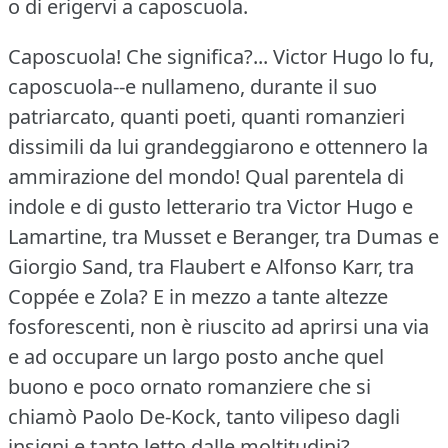
o di erigervi a caposcuola.
Caposcuola!
Che significa?...
Victor Hugo lo fu,
caposcuola--e nullameno, durante il suo
patriarcato, quanti poeti, quanti romanzieri
dissimili da lui grandeggiarono e ottennero la
ammirazione del mondo!
Qual parentela di
indole e di gusto letterario tra Victor Hugo e
Lamartine, tra Musset e Beranger, tra Dumas e
Giorgio Sand, tra Flaubert e Alfonso Karr, tra
Coppée e Zola?
E in mezzo a tante altezze
fosforescenti, non è riuscito ad aprirsi una via
e ad occupare un largo posto anche quel
buono e poco ornato romanziere che si
chiamò Paolo De-Kock, tanto vilipeso dagli
insigni e tanto letto dalle moltitudini?...