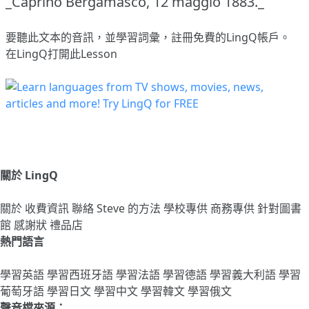
_Caprino Bergamasco, 12 maggio 1883._
要聽此文本的音訊，並學習詞彙，
註冊
免費的LingQ帳戶。
在LingQ打開此Lesson
關於 LingQ
關於
收費資訊
聯絡
Steve 的方法
學校專供
商務專供
針對圖書
館
感謝狀
禮品店
熱門語言
學習英語
學習西班牙語
學習法語
學習德語
學習義大利語
學習
葡萄牙語
學習日文
學習中文
學習韓文
學習俄文
聲音檔來源：