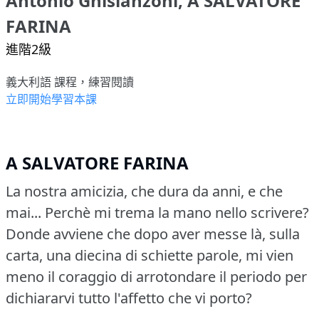
Antonio Ghislanzoni, A SALVATORE
FARINA
進階2級
義大利語 課程，練習閱讀
立即開始學習本課
A SALVATORE FARINA
La nostra amicizia, che dura da anni, e che
mai... Perchè mi trema la mano nello scrivere?
Donde avviene che dopo aver messe là, sulla
carta, una diecina di schiette parole, mi vien
meno il coraggio di arrotondare il periodo per
dichiararvi tutto l'affetto che vi porto?