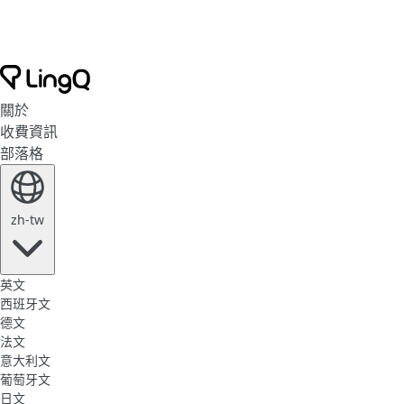
關於
收費資訊
部落格
zh-tw
英文
西班牙文
德文
法文
意大利文
葡萄牙文
日文