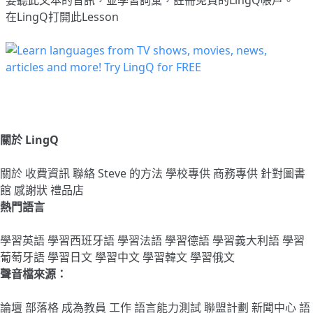
要聽此文本的音訊，並學習詞彙，
註冊
免費的LingQ帳戶。
在LingQ打開此Lesson
關於 LingQ
關於
收費資訊
聯絡
Steve 的方法
學校專供
商務專供
針對圖書
館
感謝狀
禮品店
熱門語言
學習英語
學習西班牙語
學習法語
學習德語
學習義大利語
學習
葡萄牙語
學習日文
學習中文
學習韓文
學習俄文
聲音檔來源：
論壇
部落格
成為教員
工作
語言能力測試
聯盟計劃
新聞中心
語