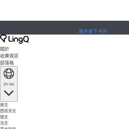
已過期
慶祝盃賽
Extended Sale
最多省下 45%
關於
收費資訊
部落格
zh-tw
英文
西班牙文
德文
法文
意大利文