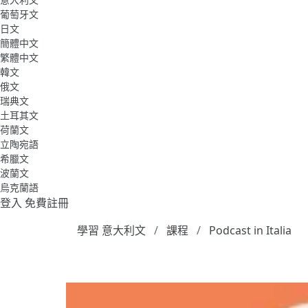
葡萄牙文
日文
簡體中文
繁體中文
韓文
俄文
瑞典文
土耳其文
荷蘭文
立陶宛語
希臘文
波蘭文
烏克蘭語
登入
免費註冊
學習 意大利文
課程
Podcast in Italia