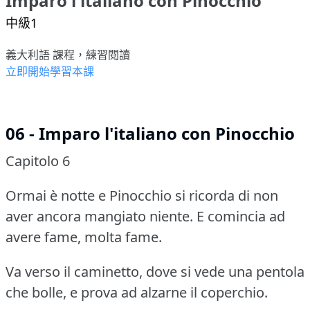
Imparo l'italiano con Pinocchio
中級1
義大利語 課程，練習閱讀
立即開始學習本課
06 - Imparo l'italiano con Pinocchio
Capitolo 6
Ormai è notte e Pinocchio si ricorda di non
aver ancora mangiato niente.
E comincia ad
avere fame, molta fame.
Va verso il caminetto, dove si vede una pentola
che bolle, e prova ad alzarne il coperchio.