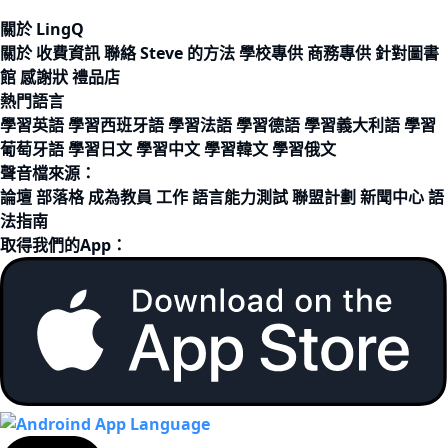
關於 LingQ
關於
收費資訊
聯絡
Steve 的方法
學校專供
商務專供
針對圖書
館
感謝狀
禮品店
熱門語言
學習英語
學習西班牙語
學習法語
學習德語
學習義大利語
學習
葡萄牙語
學習日文
學習中文
學習韓文
學習俄文
聲音檔來源：
論壇
部落格
成為教員
工作
語言能力測試
聯盟計劃
新聞中心
語
法指南
取得我們的App：