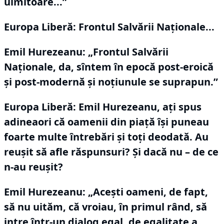
uimitoare...”
Europa Liberă: Frontul Salvării Naționale...
Emil Hurezeanu:
„Frontul Salvării
Naționale, da, sîntem în epocă post-eroică
și post-modernă și noțiunule se suprapun.”
Europa Liberă: Emil Hurezeanu, ați spus
adineaori că oamenii din piață își puneau
foarte multe întrebări și toți deodată.
Au
reușit să afle răspunsuri?
Și dacă nu – de ce
n-au reușit?
Emil Hurezeanu:
„Acești oameni, de fapt,
să nu uităm, că vroiau, în primul rând, să
intre într-un dialog egal, de egalitate a