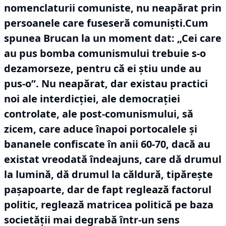
nomenclaturii comuniste, nu neapărat prin
persoanele care fuseseră comuniști.Cum
spunea Brucan la un moment dat: „Cei care
au pus bomba comunismului trebuie s-o
dezamorseze, pentru că ei știu unde au
pus-o”.
Nu neapărat, dar existau practici
noi ale interdicției, ale democrației
controlate, ale post-comunismului, să
zicem, care aduce înapoi portocalele și
bananele confiscate în anii 60-70, dacă au
existat vreodată îndeajuns, care dă drumul
la lumină, dă drumul la căldură, tipărește
pașapoarte, dar de fapt reglează factorul
politic, reglează matricea politică pe baza
societății mai degrabă într-un sens