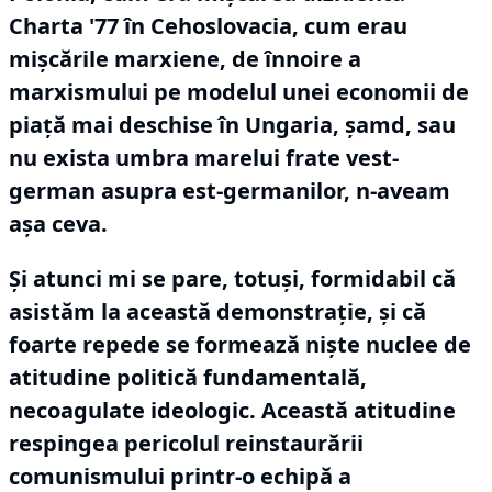
Charta '77 în Cehoslovacia, cum erau
mișcările marxiene, de înnoire a
marxismului pe modelul unei economii de
piață mai deschise în Ungaria, șamd, sau
nu exista umbra marelui frate vest-
german asupra est-germanilor, n-aveam
așa ceva.
Și atunci mi se pare, totuși, formidabil că
asistăm la această demonstrație, și că
foarte repede se formează niște nuclee de
atitudine politică fundamentală,
necoagulate ideologic.
Această atitudine
respingea pericolul reinstaurării
comunismului printr-o echipă a