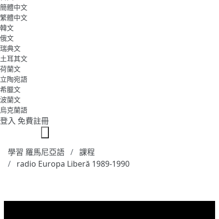
簡體中文
繁體中文
韓文
俄文
瑞典文
土耳其文
荷蘭文
立陶宛語
希臘文
波蘭文
烏克蘭語
登入
免費註冊
學習 羅馬尼亞語
課程
radio Europa Liberă 1989-1990