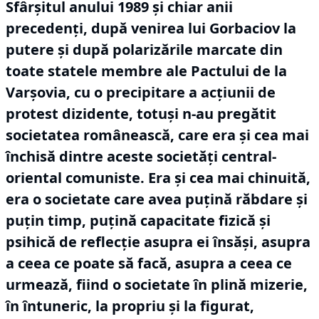
Sfârșitul anului 1989 și chiar anii
precedenți, după venirea lui Gorbaciov la
putere și după polarizările marcate din
toate statele membre ale Pactului de la
Varșovia, cu o precipitare a acțiunii de
protest dizidente, totuși n-au pregătit
societatea românească, care era și cea mai
închisă dintre aceste societăți central-
oriental comuniste.
Era și cea mai chinuită,
era o societate care avea puțină răbdare și
puțin timp, puțină capacitate fizică și
psihică de reflecție asupra ei însăși, asupra
a ceea ce poate să facă, asupra a ceea ce
urmează, fiind o societate în plină mizerie,
în întuneric, la propriu și la figurat,