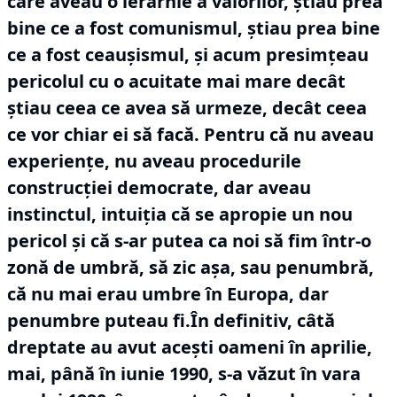
care aveau o ierarhie a valorilor, știau prea
bine ce a fost comunismul, știau prea bine
ce a fost ceaușismul, și acum presimțeau
pericolul cu o acuitate mai mare decât
știau ceea ce avea să urmeze, decât ceea
ce vor chiar ei să facă.
Pentru că nu aveau
experiențe, nu aveau procedurile
construcției democrate, dar aveau
instinctul, intuiția că se apropie un nou
pericol și că s-ar putea ca noi să fim într-o
zonă de umbră, să zic așa, sau penumbră,
că nu mai erau umbre în Europa, dar
penumbre puteau fi.În definitiv, câtă
dreptate au avut acești oameni în aprilie,
mai, până în iunie 1990, s-a văzut în vara