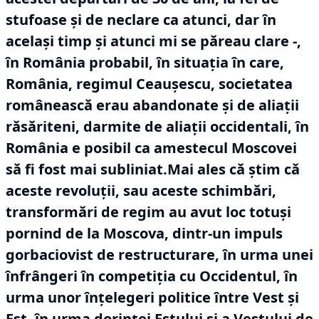
stufoase și de neclare ca atunci, dar în
același timp și atunci mi se păreau clare -,
în România probabil, în situația în care,
România, regimul Ceaușescu, societatea
românească erau abandonate și de aliații
răsăriteni, darmite de aliații occidentali, în
România e posibil ca amestecul Moscovei
să fi fost mai subliniat.Mai ales că știm că
aceste revoluții, sau aceste schimbări,
transformări de regim au avut loc totuși
pornind de la Moscova, dintr-un impuls
gorbaciovist de restructurare, în urma unei
înfrângeri în competiția cu Occidentul, în
urma unor înțelegeri politice între Vest și
Est, în urma dorinței Estului și a Vestului de