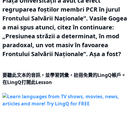
Piața Universității a avut ca efect
regruparea foștilor membri PCR în jurul
Frontului Salvării Naționale”.
Vasile Gogea
a mai spus atunci, citez în continuare:
„Presiunea străzii a determinat, în mod
paradoxal, un vot masiv în favoarea
Frontului Salvării Naționale”.
Așa a fost?
要聽此文本的音訊，並學習詞彙，
註冊
免費的LingQ帳戶。
在LingQ打開此Lesson