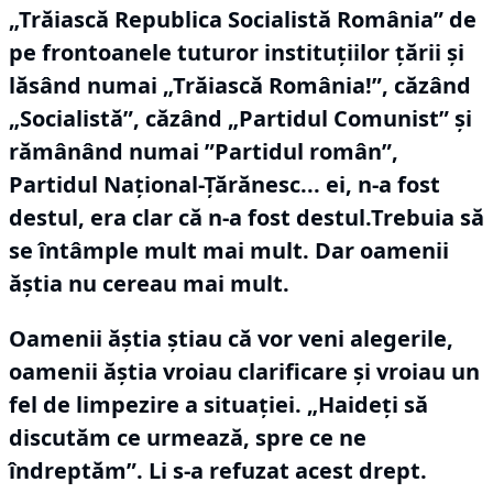
„Trăiască Republica Socialistă România” de
pe frontoanele tuturor instituțiilor țării și
lăsând numai „Trăiască România!”, căzând
„Socialistă”, căzând „Partidul Comunist” și
rămânând numai ”Partidul român”,
Partidul Național-Țărănesc... ei, n-a fost
destul, era clar că n-a fost destul.Trebuia să
se întâmple mult mai mult.
Dar oamenii
ăștia nu cereau mai mult.
Oamenii ăștia știau că vor veni alegerile,
oamenii ăștia vroiau clarificare și vroiau un
fel de limpezire a situației.
„Haideți să
discutăm ce urmează, spre ce ne
îndreptăm”.
Li s-a refuzat acest drept.