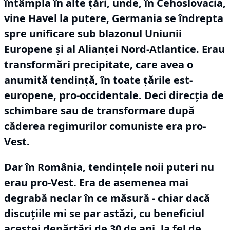
întâmpla în alte țări, unde, în Cehoslovacia,
vine Havel la putere, Germania se îndrepta
spre unificare sub blazonul Uniunii
Europene și al Alianței Nord-Atlantice.
Erau
transformări precipitate, care avea o
anumită tendință, în toate țările est-
europene, pro-occidentale.
Deci direcția de
schimbare sau de transformare după
căderea regimurilor comuniste era pro-
Vest.
Dar în România, tendințele noii puteri nu
erau pro-Vest.
Era de asemenea mai
degrabă neclar în ce măsură - chiar dacă
discuțiile mi se par astăzi, cu beneficiul
acestei depărtări de 30 de ani, la fel de