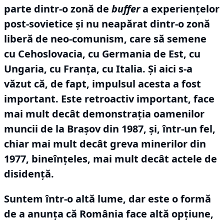
parte dintr-o zonă de
buffer
a experiențelor
post-sovietice și nu neapărat dintr-o zonă
liberă de neo-comunism, care să semene
cu Cehoslovacia, cu Germania de Est, cu
Ungaria, cu Franța, cu Italia.
Și aici s-a
văzut că, de fapt, impulsul acesta a fost
important.
Este retroactiv important, face
mai mult decât demonstrația oamenilor
muncii de la Brașov din 1987, și, într-un fel,
chiar mai mult decât greva minerilor din
1977, bineînțeles, mai mult decât actele de
disidență.
Suntem într-o altă lume, dar este o formă
de a anunța că România face altă opțiune,