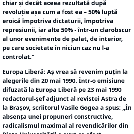
chiar și decât aceea rezultată după
revoluție așa cum a fost ea – 50% luptă
eroică împotriva dictaturii, împotriva
represiunii, iar alte 50% - într-un clarobscur
al unor evenimente de palat, de interior,
pe care societate în niciun caz nu l-a
controlat.”
Europa Liberă: Aș vrea să revenim puțin la
alegerile din 20 mai 1990.
Într-o emisiune
difuzată la Europa Liberă pe 23 mai 1990
redactorul-șef adjunct al revistei Astra de
la Brașov, scriitorul Vasile Gogea a spus: „În
absența unei propuneri constructive,
radicalismul maximal al revendicărilor din