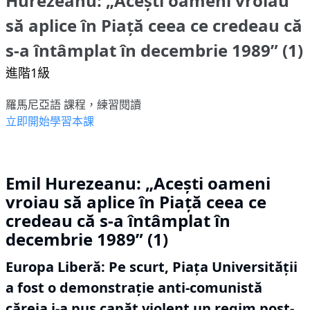
Hurezeanu: „Acești oameni vroiau
să aplice în Piață ceea ce credeau că
s-a întâmplat în decembrie 1989” (1)
進階1級
羅馬尼亞語 課程，練習閱讀
立即開始學習本課
Emil Hurezeanu: „Acești oameni
vroiau să aplice în Piață ceea ce
credeau că s-a întâmplat în
decembrie 1989” (1)
Europa Liberă: Pe scurt, Piața Universității
a fost o demonstrație anti-comunistă
căreia i-a pus capăt violent un regim post-