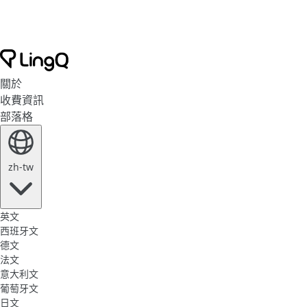
關於
收費資訊
部落格
zh-tw
英文
西班牙文
德文
法文
意大利文
葡萄牙文
日文