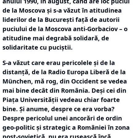
anului 1990, în august, când are loc puciul
de la Moscova și s-a văzut în atitudinea
liderilor de la București față de autorii
puciului de la Moscova anti-Gorbaciov – o
atitudine mai degrabă solidară, de
solidaritate cu puciștii.
S-a văzut care erau pericolele și de la
distanță, de la Radio Europa Liberă de la
München, mă rog, din Occident se vedea
mai bine decât din România.
Deși cei din
Piața Universității vedeau chiar foarte
bine.
Și anume, despre ce era vorba?
Despre pericolul unei ancorări de ordin
geo-politic și strategic a României în zona
post-sovietică, nu era rusească încă.