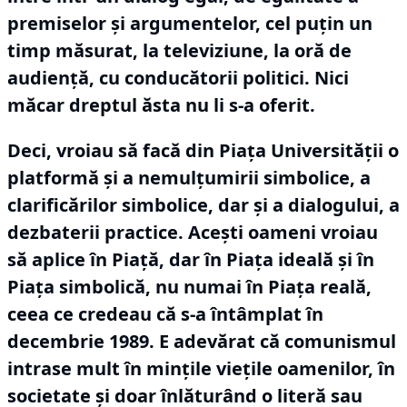
premiselor și argumentelor, cel puțin un
timp măsurat, la televiziune, la oră de
audiență, cu conducătorii politici.
Nici
măcar dreptul ăsta nu li s-a oferit.
Deci, vroiau să facă din Piața Universității o
platformă și a nemulțumirii simbolice, a
clarificărilor simbolice, dar și a dialogului, a
dezbaterii practice.
Acești oameni vroiau
să aplice în Piață, dar în Piața ideală și în
Piața simbolică, nu numai în Piața reală,
ceea ce credeau că s-a întâmplat în
decembrie 1989.
E adevărat că comunismul
intrase mult în mințile viețile oamenilor, în
societate și doar înlăturând o literă sau