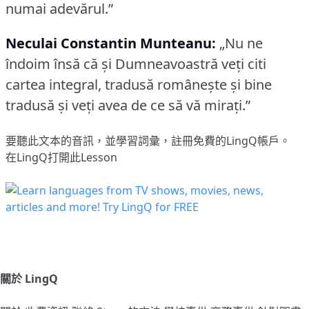
numai adevărul.”
Neculai Constantin Munteanu:
„Nu ne
îndoim însă că și Dumneavoastră veți citi
cartea integral, tradusă românește și bine
tradusă și veți avea de ce să vă mirați.”
要聽此文本的音訊，並學習詞彙，
註冊
免費的LingQ帳戶。
在LingQ打開此Lesson
關於 LingQ