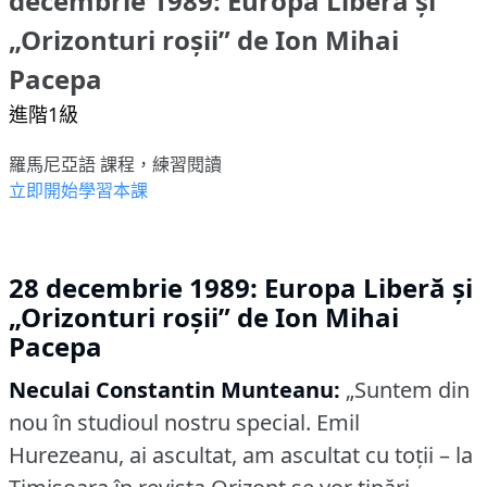
decembrie 1989: Europa Liberă și
„Orizonturi roșii” de Ion Mihai
Pacepa
進階1級
羅馬尼亞語 課程，練習閱讀
立即開始學習本課
28 decembrie 1989: Europa Liberă și
„Orizonturi roșii” de Ion Mihai
Pacepa
Neculai Constantin Munteanu:
„Suntem din
nou în studioul nostru special.
Emil
Hurezeanu, ai ascultat, am ascultat cu toții – la