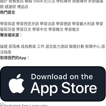
關於
收費資訊
聯絡
Steve 的方法
學校專供
商務專供
針對圖書
館
感謝狀
禮品店
熱門語言
學習英語
學習西班牙語
學習法語
學習德語
學習義大利語
學習
葡萄牙語
學習日文
學習中文
學習韓文
學習俄文
聲音檔來源：
論壇
部落格
成為教員
工作
語言能力測試
聯盟計劃
新聞中心
語
法指南
取得我們的App：