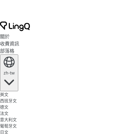
關於
收費資訊
部落格
zh-tw
英文
西班牙文
德文
法文
意大利文
葡萄牙文
日文