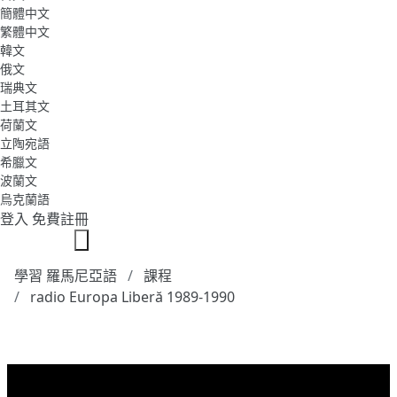
簡體中文
繁體中文
韓文
俄文
瑞典文
土耳其文
荷蘭文
立陶宛語
希臘文
波蘭文
烏克蘭語
登入
免費註冊
學習 羅馬尼亞語
課程
radio Europa Liberă 1989-1990