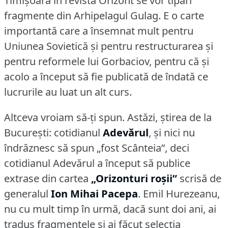
Timișoara în revista Orizont se vor tipări
fragmente din Arhipelagul Gulag.
E o carte
importantă care a însemnat mult pentru
Uniunea Sovietică și pentru restructurarea și
pentru reformele lui Gorbaciov, pentru că și
acolo a început să fie publicată de îndată ce
lucrurile au luat un alt curs.
Altceva vroiam să-ți spun.
Astăzi, știrea de la
București: cotidianul
Adevărul
, și nici nu
îndrăznesc să spun „fost Scânteia”, deci
cotidianul Adevărul a început să publice
extrase din cartea
„Orizonturi roșii”
scrisă de
generalul
Ion Mihai Pacepa
.
Emil Hurezeanu,
nu cu mult timp în urmă, dacă sunt doi ani, ai
tradus fragmentele și ai făcut selecția