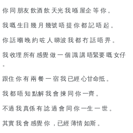
你 同 朋友 飲酒 飲 天光 我 喺 屋企 等 你 。
我 嘅 生日 幾 月 幾號 唔 提 你 都 記 唔 起 。
你 話 嗰 晚 約 咗 人 睇波 我 都 冇 話 唔 畀 。
我 收埋 所有 感覺 做 一 個 識 講 唔緊要 嘅 女仔
。
跟住 你 有 兩 餐 一 宿 我 已經 心甘命抵 。
我 都 唔 知 點解 我 會 揀 同 你 一齊 。
不過 我 真係 有 諗 過 會 同 你 一生 一 世 。
其實 我 會 感覺 你 ，已經 薄情 如斯 。