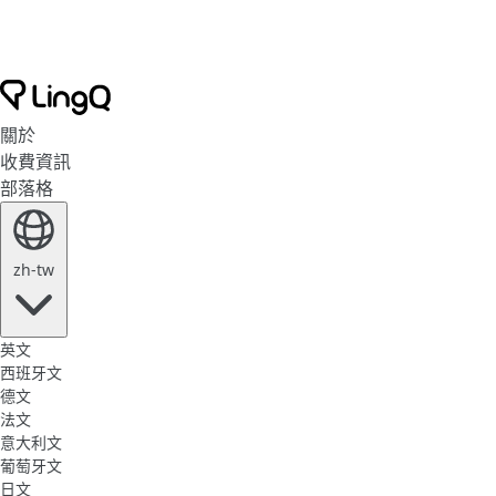
關於
收費資訊
部落格
zh-tw
英文
西班牙文
德文
法文
意大利文
葡萄牙文
日文