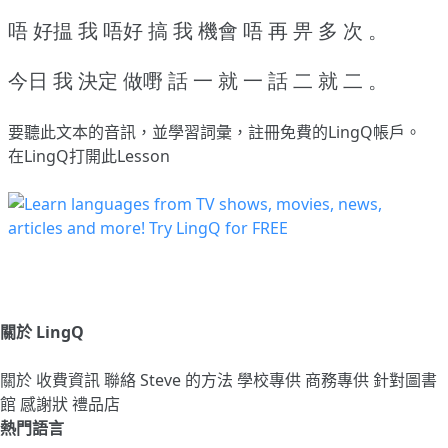
唔 好揾 我 唔好 搞 我 機會 唔 再 畀 多 次 。
今日 我 決定 做嘢 話 一 就 一 話 二 就 二 。
要聽此文本的音訊，並學習詞彙，
註冊
免費的LingQ帳戶。
在LingQ打開此Lesson
關於 LingQ
關於
收費資訊
聯絡
Steve 的方法
學校專供
商務專供
針對圖書
館
感謝狀
禮品店
熱門語言