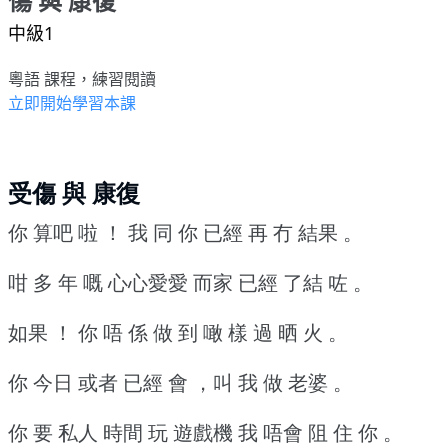
傷 與 康復
中級1
粵語 課程，練習閱讀
立即開始學習本課
受傷 與 康復
你 算吧 啦 ！
我 同 你 已經 再 冇 結果 。
咁 多 年 嘅 心心愛愛 而家 已經 了結 咗 。
如果 ！
你 唔 係 做 到 噉 樣 過 晒 火 。
你 今日 或者 已經 會 ，叫 我 做 老婆 。
你 要 私人 時間 玩 遊戲機 我 唔會 阻 住 你 。