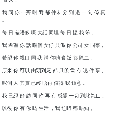
我 同 你 一齊 咁 耐 都 仲未 分 到 邊 一 句 係 真
。
每 日 差唔多 嘅 大話 同埋 每 日 揾 我 笨 。
我 希望 你 話 嗰個 女仔 只係 你 公司 女 同事 。
希望 你 親口 同 我 講 你哋 食飯 都 除二 。
原來 你 可以 由頭到尾 都 只係 當 冇 呢 件 事 。
呢個 人 其實 已經 唔再 值得 我 鍾意 。
我 已經 好 攰 同 你 再 冇 感覺 一切 到此為止 。
以後 你 有 你 嘅 生活 ，我 乜嘢 都 唔知 。