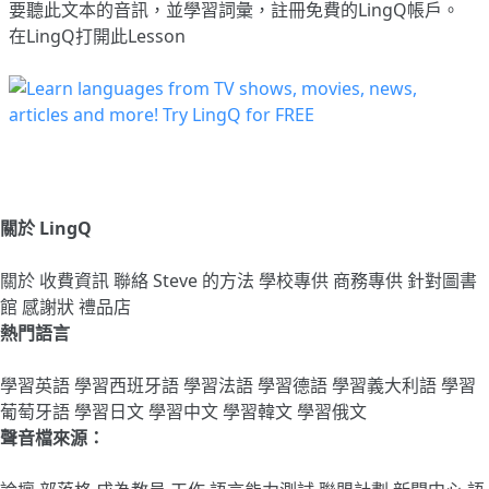
要聽此文本的音訊，並學習詞彙，
註冊
免費的LingQ帳戶。
在LingQ打開此Lesson
關於 LingQ
關於
收費資訊
聯絡
Steve 的方法
學校專供
商務專供
針對圖書
館
感謝狀
禮品店
熱門語言
學習英語
學習西班牙語
學習法語
學習德語
學習義大利語
學習
葡萄牙語
學習日文
學習中文
學習韓文
學習俄文
聲音檔來源：