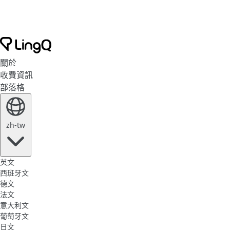
關於
收費資訊
部落格
zh-tw
英文
西班牙文
德文
法文
意大利文
葡萄牙文
日文