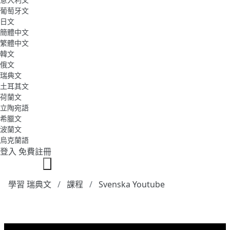
葡萄牙文
日文
簡體中文
繁體中文
韓文
俄文
瑞典文
土耳其文
荷蘭文
立陶宛語
希臘文
波蘭文
烏克蘭語
登入
免費註冊
學習 瑞典文
課程
Svenska Youtube