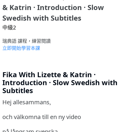
& Katrin · Introduction · Slow
Swedish with Subtitles
中級2
瑞典語 課程，練習閱讀
立即開始學習本課
Fika With Lizette & Katrin ·
Introduction · Slow Swedish with
Subtitles
Hej allesammans,
och välkomna till en ny video
på långsam svenska.