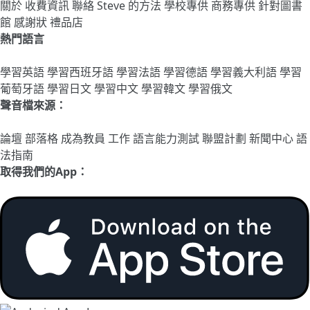
關於
收費資訊
聯絡
Steve 的方法
學校專供
商務專供
針對圖書
館
感謝狀
禮品店
熱門語言
學習英語
學習西班牙語
學習法語
學習德語
學習義大利語
學習
葡萄牙語
學習日文
學習中文
學習韓文
學習俄文
聲音檔來源：
論壇
部落格
成為教員
工作
語言能力測試
聯盟計劃
新聞中心
語
法指南
取得我們的App：