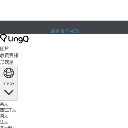
已過期
慶祝盃賽
Extended Sale
最多省下 45%
關於
收費資訊
部落格
zh-tw
英文
西班牙文
德文
法文
意大利文