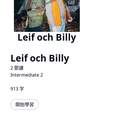
Leif och Billy
Leif och Billy
2 節課
Intermediate 2
913 字
開始學習