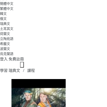
簡體中文
繁體中文
韓文
俄文
瑞典文
土耳其文
荷蘭文
立陶宛語
希臘文
波蘭文
烏克蘭語
登入
免費註冊
學習 瑞典文
課程