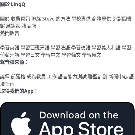
關於 LingQ
關於
收費資訊
聯絡
Steve 的方法
學校專供
商務專供
針對圖書
館
感謝狀
禮品店
熱門語言
學習英語
學習西班牙語
學習法語
學習德語
學習義大利語
學習
葡萄牙語
學習日文
學習中文
學習韓文
學習俄文
聲音檔來源：
論壇
部落格
成為教員
工作
語言能力測試
聯盟計劃
新聞中心
語
法指南
取得我們的App：