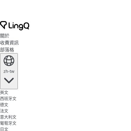
關於
收費資訊
部落格
zh-tw
英文
西班牙文
德文
法文
意大利文
葡萄牙文
日文