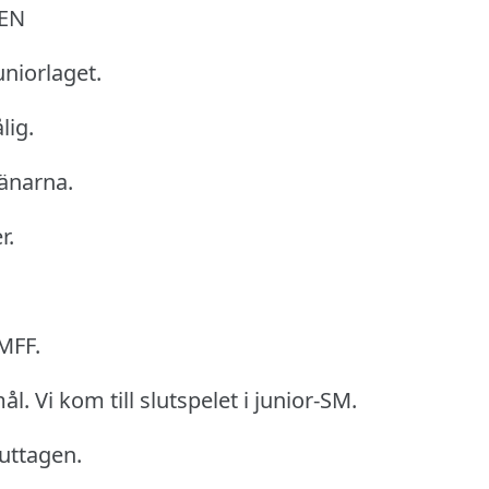
LEN
uniorlaget.
lig.
ränarna.
r.
 MFF.
ål.
Vi kom till slutspelet i junior-SM.
 uttagen.