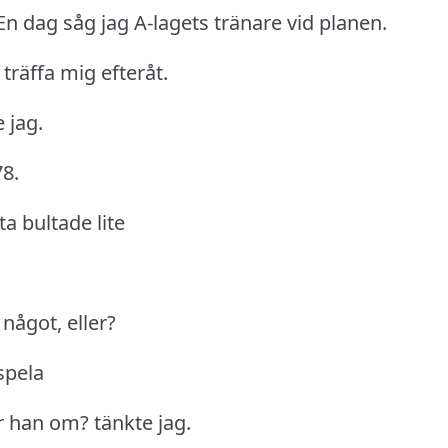
En dag såg jag A-lagets tränare vid planen.
 träffa mig efteråt.
 jag.
8.
ta bultade lite
 något, eller?
spela
r han om?
tänkte jag.