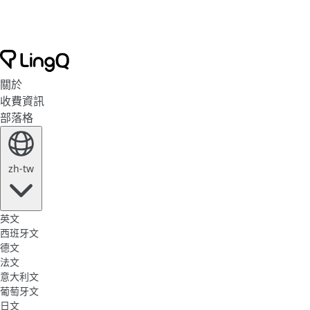
關於
收費資訊
部落格
zh-tw
英文
西班牙文
德文
法文
意大利文
葡萄牙文
日文