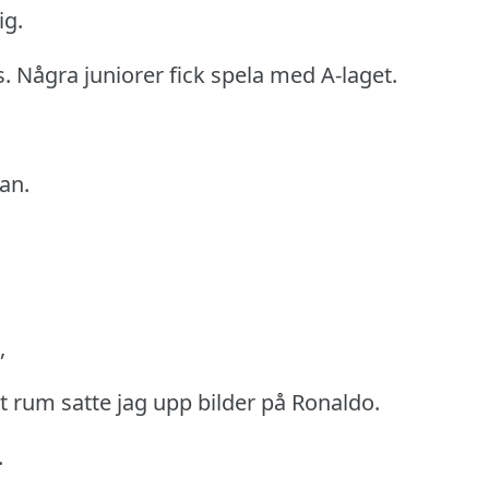
ig.
s.
Några juniorer fick spela med A-laget.
an.
,
tt rum satte jag upp bilder på Ronaldo.
.