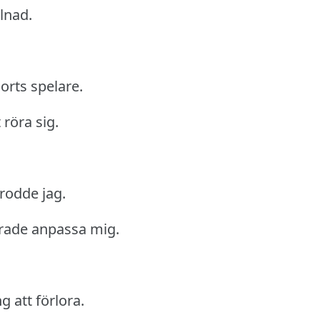
llnad.
orts spelare.
 röra sig.
trodde jag.
rade anpassa mig.
g att förlora.