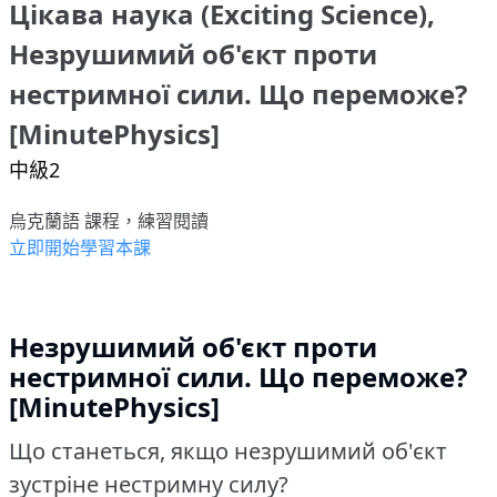
Цікава наука (Exciting Science),
Незрушимий об'єкт проти
нестримної сили. Що переможе?
[MinutePhysics]
中級2
烏克蘭語 課程，練習閱讀
立即開始學習本課
Незрушимий об'єкт проти
нестримної сили.
Що переможе?
[MinutePhysics]
Що станеться, якщо незрушимий об'єкт
зустріне нестримну силу?