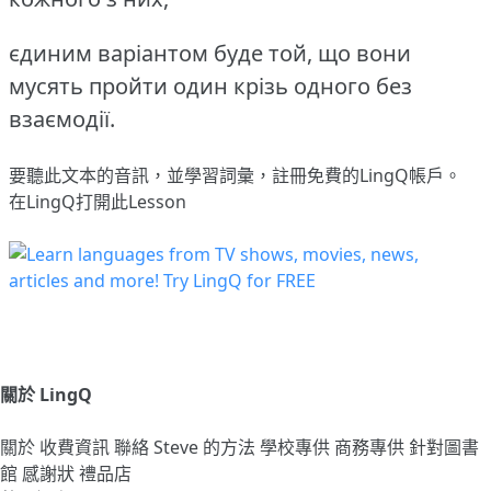
єдиним варіантом буде той, що вони
мусять пройти один крізь одного без
взаємодії.
要聽此文本的音訊，並學習詞彙，
註冊
免費的LingQ帳戶。
在LingQ打開此Lesson
關於 LingQ
關於
收費資訊
聯絡
Steve 的方法
學校專供
商務專供
針對圖書
館
感謝狀
禮品店