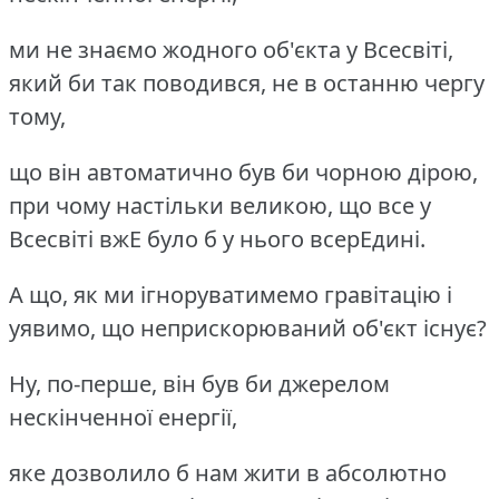
ми не знаємо жодного об'єкта у Всесвіті,
який би так поводився, не в останню чергу
тому,
що він автоматично був би чорною дірою,
при чому настільки великою, що все у
Всесвіті вжЕ було б у нього всерЕдині.
А що, як ми ігноруватимемо гравітацію і
уявимо, що неприскорюваний об'єкт існує?
Ну, по-перше, він був би джерелом
нескінченної енергії,
яке дозволило б нам жити в абсолютно