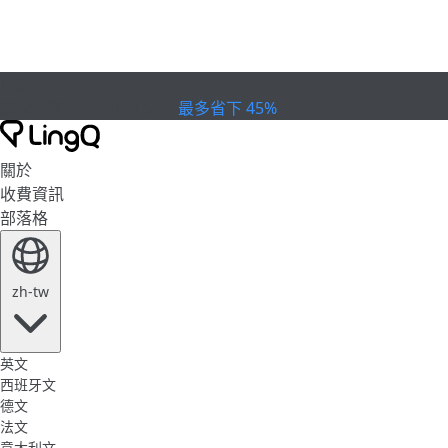
已過期
慶祝盃賽
Extended Sale
最多省下 45%
關於
收費資訊
部落格
zh-tw
英文
西班牙文
德文
法文
意大利文