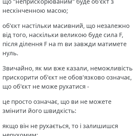
що "неприскорюваним" буде об'єкт з
нескінченною масою;
об'єкт настільки масивний, що незалежно
від того, наскільки великою буде сила F,
після ділення F на m ви завжди матимете
нуль.
Звичайно, як ми вже казали, неможливість
прискорити об'єкт не обов'язково означає,
що об'єкт не може рухатися -
це просто означає, що ви не можете
змінити його швидкість:
якщо він не рухається, то і залишишся
нерухомим;