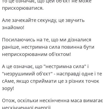
то це означає, що цей об'єкт не може
прискорюватися.
Але зачекайте секунду, це звучить
знайомо!
Посилаючись на те, що ми дізналися
раніше, нестримна сила повинна бути
неприскорюваним об'єктом!
А це означає, що "нестримна сила" і
"незрушимий об'єкт" - насправді одне і те
сАме, якщо сприймати це з різних точок
зору!
Отож, оскільки нескінченна маса вимагає
нескінченної енергії,