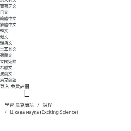
葡萄牙文
日文
簡體中文
繁體中文
韓文
俄文
瑞典文
土耳其文
荷蘭文
立陶宛語
希臘文
波蘭文
烏克蘭語
登入
免費註冊
學習 烏克蘭語
課程
Цікава наука (Exciting Science)