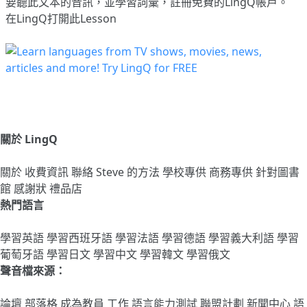
要聽此文本的音訊，並學習詞彙，
註冊
免費的LingQ帳戶。
在LingQ打開此Lesson
關於 LingQ
關於
收費資訊
聯絡
Steve 的方法
學校專供
商務專供
針對圖書
館
感謝狀
禮品店
熱門語言
學習英語
學習西班牙語
學習法語
學習德語
學習義大利語
學習
葡萄牙語
學習日文
學習中文
學習韓文
學習俄文
聲音檔來源：
論壇
部落格
成為教員
工作
語言能力測試
聯盟計劃
新聞中心
語