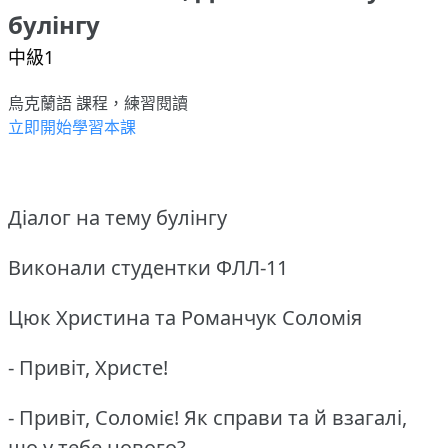
булінгу
中級1
烏克蘭語 課程，練習閱讀
立即開始學習本課
Діалог на тему булінгу
Виконали студентки ФЛЛ-11
Цюк Христина та Романчук Соломія
- Привіт, Христе!
- Привіт, Соломіє!
Як справи та й взагалі,
що у тебе нового?