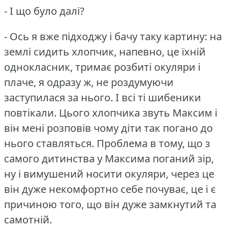
- І що було далі?
- Ось я вже підходжу і бачу таку картину: на
землі сидить хлопчик, напевно, це їхній
однокласник, тримає розбиті окуляри і
плаче, я одразу ж, не роздумуючи
заступилася за нього.
І всі ті шибеники
повтікали.
Цього хлопчика звуть Максим і
він мені розповів чому діти так погано до
нього ставляться.
Проблема в тому, що з
самого дитинства у Максима поганий зір,
ну і вимушений носити окуляри, через це
він дуже некомфортно себе почуває, це і є
причиною того, що він дуже замкнутий та
самотній.