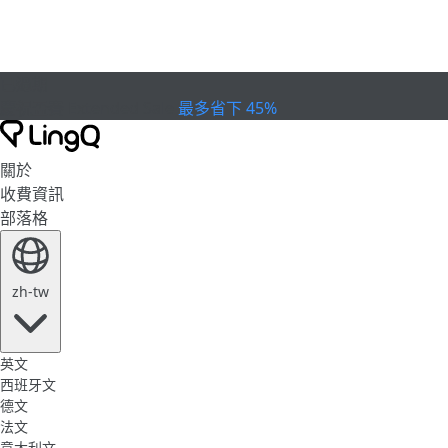
已過期
慶祝盃賽
Extended Sale
最多省下 45%
關於
收費資訊
部落格
zh-tw
英文
西班牙文
德文
法文
意大利文