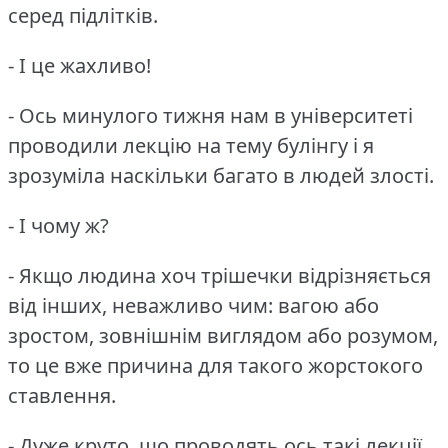
серед підлітків.
- І це жахливо!
- Ось минулого тижня нам в університеті
проводили лекцію на тему булінгу і я
зрозуміла наскільки багато в людей злості.
- І чому ж?
- Якщо людина хоч трішечки відрізняється
від інших, неважливо чим: вагою або
зростом, зовнішнім виглядом або розумом,
то це вже причина для такого жорстокого
ставлення.
- Дуже круто, що проводять ось такі лекції,