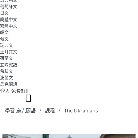
葡萄牙文
日文
簡體中文
繁體中文
韓文
俄文
瑞典文
土耳其文
荷蘭文
立陶宛語
希臘文
波蘭文
烏克蘭語
登入
免費註冊
學習 烏克蘭語
課程
The Ukranians