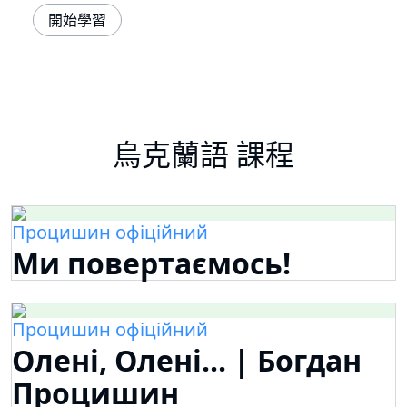
開始學習
烏克蘭語 課程
Процишин офіційний
Ми повертаємось!
Процишин офіційний
Олені, Олені... | Богдан
Процишин