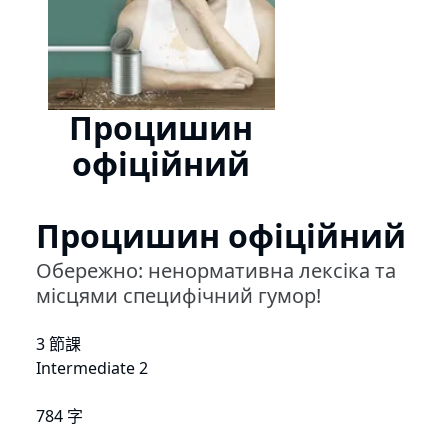
Процишин
офіційний
Процишин офіційний
Обережно: ненормативна лексіка та
місцями специфічний гумор!
3 節課
Intermediate 2
784 字