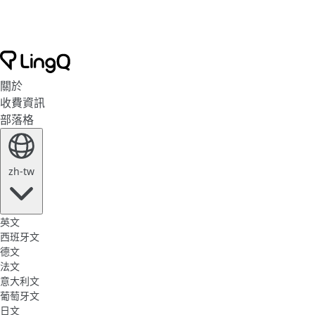
關於
收費資訊
部落格
zh-tw
英文
西班牙文
德文
法文
意大利文
葡萄牙文
日文