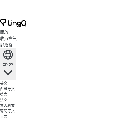
關於
收費資訊
部落格
zh-tw
英文
西班牙文
德文
法文
意大利文
葡萄牙文
日文