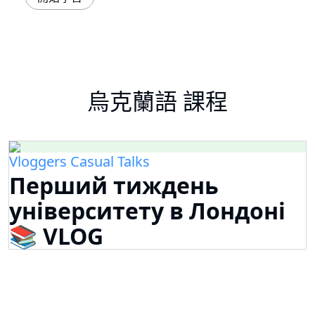
烏克蘭語 課程
Vloggers Casual Talks
Перший тиждень
університету в Лондоні
📚 VLOG