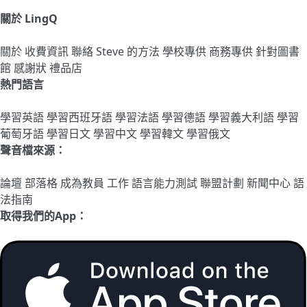
關於 LingQ
關於
收費資訊
聯絡
Steve 的方法
學校專供
商務專供
針對圖書
館
感謝狀
禮品店
熱門語言
學習英語
學習西班牙語
學習法語
學習德語
學習義大利語
學習
葡萄牙語
學習日文
學習中文
學習韓文
學習俄文
聲音檔來源：
論壇
部落格
成為教員
工作
語言能力測試
聯盟計劃
新聞中心
語
法指南
取得我們的App：