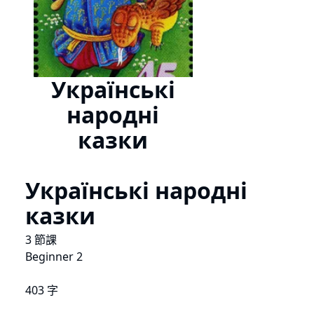
Українські
народні
казки
Українські народні
казки
3 節課
Beginner 2
403 字