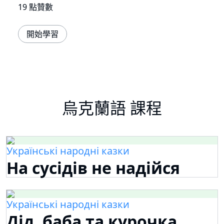
19 點贊數
開始學習
烏克蘭語 課程
Українські народні казки
На сусідів не надійся
Українські народні казки
Дід, баба та курочка