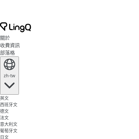
關於
收費資訊
部落格
zh-tw
英文
西班牙文
德文
法文
意大利文
葡萄牙文
日文