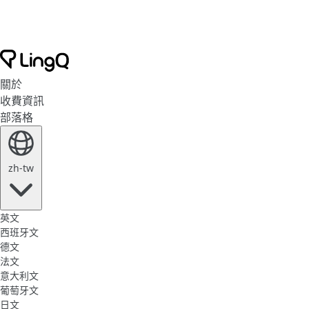
關於
收費資訊
部落格
zh-tw
英文
西班牙文
德文
法文
意大利文
葡萄牙文
日文