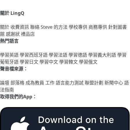
關於 LingQ
關於
收費資訊
聯絡
Steve 的方法
學校專供
商務專供
針對圖書
館
感謝狀
禮品店
熱門語言
學習英語
學習西班牙語
學習法語
學習德語
學習義大利語
學習
葡萄牙語
學習日文
學習中文
學習韓文
學習俄文
聲音檔來源：
論壇
部落格
成為教員
工作
語言能力測試
聯盟計劃
新聞中心
語
法指南
取得我們的App：