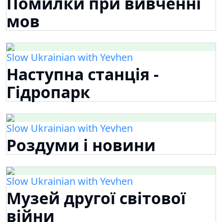
Помилки при вивченні
мов
Slow Ukrainian with Yevhen
Наступна станція -
Гідропарк
Slow Ukrainian with Yevhen
Роздуми і новини
Slow Ukrainian with Yevhen
Музей другої світової
війни