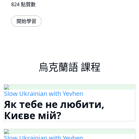
824 點贊數
開始學習
烏克蘭語 課程
Slow Ukrainian with Yevhen
Як тебе не любити,
Києве мій?
Slow Ukrainian with Yevhen