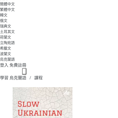
簡體中文
繁體中文
韓文
俄文
瑞典文
土耳其文
荷蘭文
立陶宛語
希臘文
波蘭文
烏克蘭語
登入
免費註冊
學習 烏克蘭語
課程