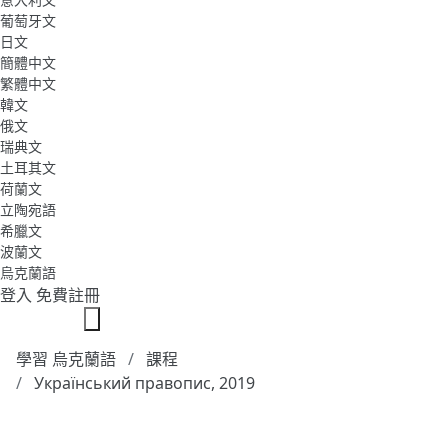
葡萄牙文
日文
簡體中文
繁體中文
韓文
俄文
瑞典文
土耳其文
荷蘭文
立陶宛語
希臘文
波蘭文
烏克蘭語
登入
免費註冊
學習 烏克蘭語
課程
Український правопис, 2019