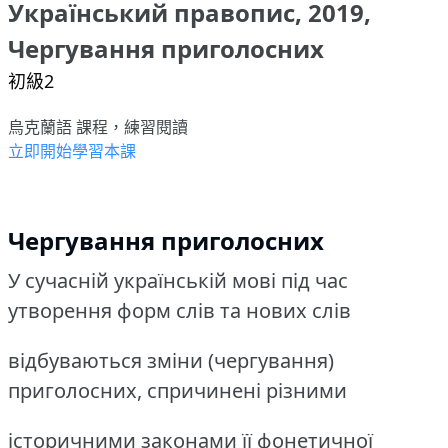
Український правопис, 2019,
Чергування приголосних
初級2
烏克蘭語 課程，練習閱讀
立即開始學習本課
Чергування приголосних
У сучасній українській мові під час
утворення форм слів та нових слів
відбуваються зміни (чергування)
приголосних, спричинені різними
історичними законами її фонетичної