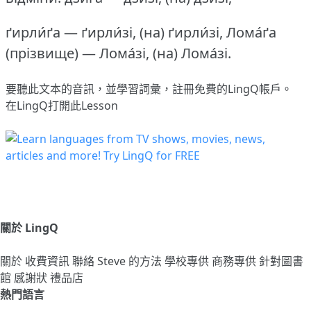
ґирли́ґа — ґирли́зі, (на) ґирли́зі, Лома́ґа
(прізвище) — Лома́зі, (на) Лома́зі.
要聽此文本的音訊，並學習詞彙，
註冊
免費的LingQ帳戶。
在LingQ打開此Lesson
關於 LingQ
關於
收費資訊
聯絡
Steve 的方法
學校專供
商務專供
針對圖書
館
感謝狀
禮品店
熱門語言