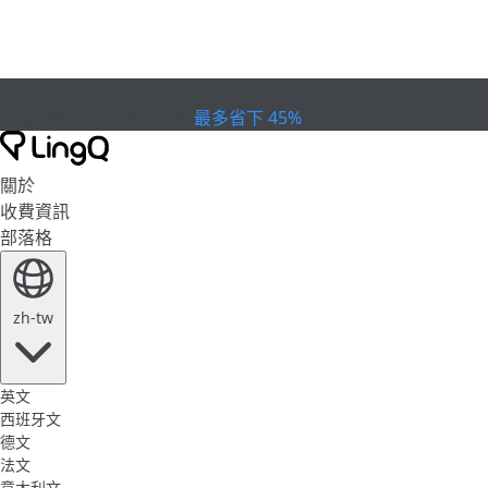
已過期
慶祝盃賽
Extended Sale
最多省下 45%
關於
收費資訊
部落格
zh-tw
英文
西班牙文
德文
法文
意大利文