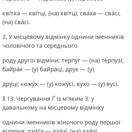
кві́тка — кві́тці, (на) кві́тці; сва́ха — сва́сі,
(на) сва́сі.
2.
У місцевому відмінку однини іменників
чоловічого та середнього
роду другої відміни: терпу́г — (на) терпузі́;
байра́к — (у) байра́ці, друк — (у)
дру́ці; кожу́х — (у) кожу́сі, вухо — (у) вусі.
§ 13.
Чергування Ґ із м'яким З: у
давальному на місцевому відмінку
однини іменників жіночого роду першої
відміни: дзи́ґа — дзи́зі, (на) дзи́зі,