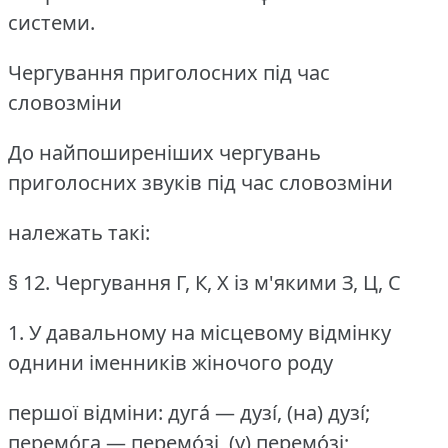
системи.
Чергування приголосних під час
словозміни
До найпоширеніших чергувань
приголосних звуків під час словозміни
належать такі:
§ 12.
Чергування Г, К, Х із м'якими З, Ц, С
1.
У давальному на місцевому відмінку
однини іменників жіночого роду
першої відміни: дуга́ — дузі́, (на) дузі́;
перемо́га — перемо́зі, (у) перемо́зі;