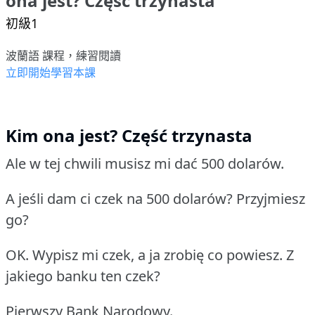
ona jest? Część trzynasta
初級1
波蘭語 課程，練習閱讀
立即開始學習本課
Kim ona jest? Część trzynasta
Ale w tej chwili musisz mi dać 500 dolarów.
A jeśli dam ci czek na 500 dolarów? Przyjmiesz
go?
OK. Wypisz mi czek, a ja zrobię co powiesz. Z
jakiego banku ten czek?
Pierwszy Bank Narodowy.