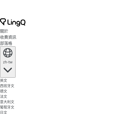
關於
收費資訊
部落格
zh-tw
英文
西班牙文
德文
法文
意大利文
葡萄牙文
日文