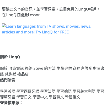
要聽此文本的音訊，並學習詞彙，
註冊
免費的LingQ帳戶。
在LingQ打開此Lesson
關於 LingQ
關於
收費資訊
聯絡
Steve 的方法
學校專供
商務專供
針對圖書
館
感謝狀
禮品店
熱門語言
學習英語
學習西班牙語
學習法語
學習德語
學習義大利語
學習
葡萄牙語
學習日文
學習中文
學習韓文
學習俄文
聲音檔來源：