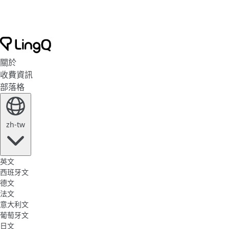
關於
收費資訊
部落格
zh-tw
英文
西班牙文
德文
法文
意大利文
葡萄牙文
日文