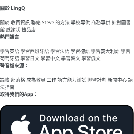
關於 LingQ
關於
收費資訊
聯絡
Steve 的方法
學校專供
商務專供
針對圖書
館
感謝狀
禮品店
熱門語言
學習英語
學習西班牙語
學習法語
學習德語
學習義大利語
學習
葡萄牙語
學習日文
學習中文
學習韓文
學習俄文
聲音檔來源：
論壇
部落格
成為教員
工作
語言能力測試
聯盟計劃
新聞中心
語
法指南
取得我們的App：