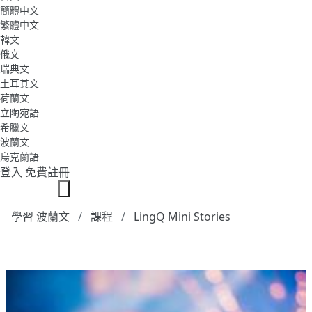
簡體中文
繁體中文
韓文
俄文
瑞典文
土耳其文
荷蘭文
立陶宛語
希臘文
波蘭文
烏克蘭語
登入
免費註冊
學習 波蘭文
課程
LingQ Mini Stories