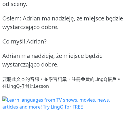
od sceny.
Osiem: Adrian ma nadzieję, że miejsce będzie
wystarczająco dobre.
Co myśli Adrian?
Adrian ma nadzieję, że miejsce będzie
wystarczająco dobre.
要聽此文本的音訊，並學習詞彙，
註冊
免費的LingQ帳戶。
在LingQ打開此Lesson