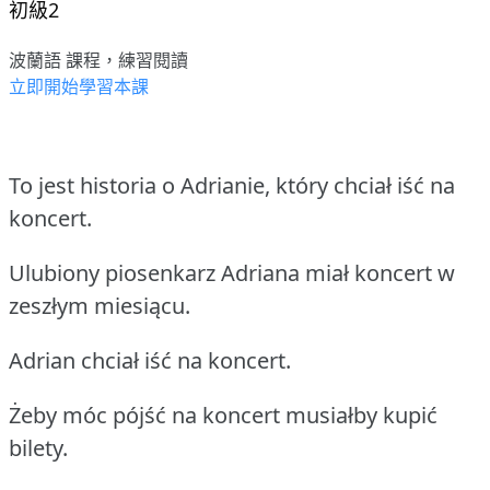
初級2
波蘭語 課程，練習閱讀
立即開始學習本課
To jest historia o Adrianie, który chciał iść na
koncert.
Ulubiony piosenkarz Adriana miał koncert w
zeszłym miesiącu.
Adrian chciał iść na koncert.
Żeby móc pójść na koncert musiałby kupić
bilety.