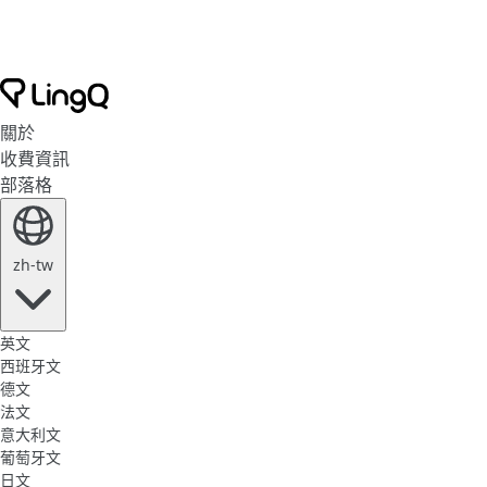
關於
收費資訊
部落格
zh-tw
英文
西班牙文
德文
法文
意大利文
葡萄牙文
日文