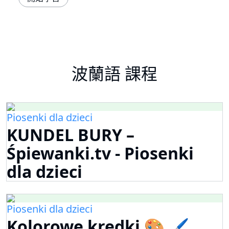
波蘭語 課程
Piosenki dla dzieci
KUNDEL BURY –
Śpiewanki.tv - Piosenki
dla dzieci
Piosenki dla dzieci
Kolorowe kredki 🎨 🖌️