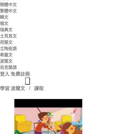
簡體中文
繁體中文
韓文
俄文
瑞典文
土耳其文
荷蘭文
立陶宛語
希臘文
波蘭文
烏克蘭語
登入
免費註冊
學習 波蘭文
課程