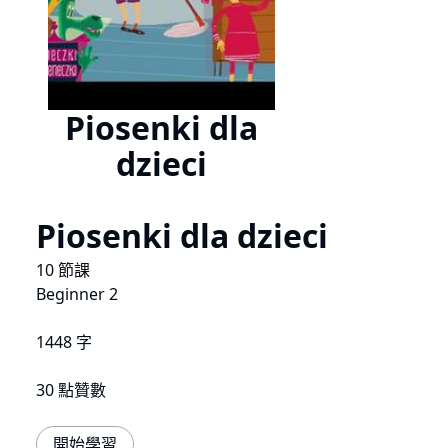
Piosenki dla
dzieci
Piosenki dla dzieci
10 節課
Beginner 2
1448 字
30 點贊數
開始學習