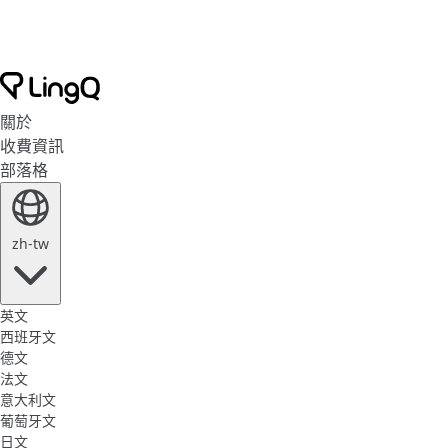
關於
收費資訊
部落格
zh-tw
英文
西班牙文
德文
法文
意大利文
葡萄牙文
日文