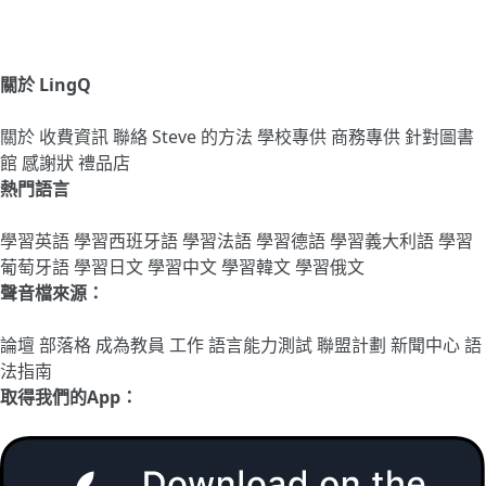
關於 LingQ
關於
收費資訊
聯絡
Steve 的方法
學校專供
商務專供
針對圖書
館
感謝狀
禮品店
熱門語言
學習英語
學習西班牙語
學習法語
學習德語
學習義大利語
學習
葡萄牙語
學習日文
學習中文
學習韓文
學習俄文
聲音檔來源：
論壇
部落格
成為教員
工作
語言能力測試
聯盟計劃
新聞中心
語
法指南
取得我們的App：