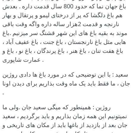
باغ جهان نما که حدود 800 سال قدمت داره .
بعدش
هم باغ دلگشا که پر از درختای لیمو و پرتقال و بهار
نارنجه و قدمت 2هزار ساله داره واگه وقت باقی
موند به بقیه باغ های این شهر قشنگ سر میزنیم .باغ
هایی مثل باغ نارنجستان ، باغ جنت ، باغ عفیف آباد ،
باغ هفت تنان ، باغ هنر ، باغ پرندگان ، باغ نو ، باغ و
عمارت شاپوری .
سعید : با این توضیحی که در مورد باغ ها دادی روژین
جان ، ما فقط باید یک ماه وقت بذاریم برای دیدن اونا
.
روژین : همینطور که میگی سعید جان .ولی ما
نمیتونیم این همه زمان بذاریم و باید برگردیم ، سعید
جان بعد از بازدید از باغها باید از مکان های تاریخی و