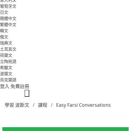
葡萄牙文
日文
簡體中文
繁體中文
韓文
俄文
瑞典文
土耳其文
荷蘭文
立陶宛語
希臘文
波蘭文
烏克蘭語
登入
免費註冊
學習 波斯文
課程
Easy Farsi Conversations