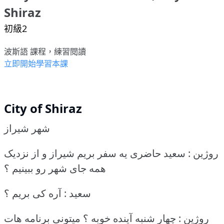
Shiraz
初級2
波斯語 課程，練習閱讀
立即開始學習本課
City of Shiraz
شهر شیراز
روژین : سعید حاضری یه سفر بریم شیراز و از نزدیک
همه جای شهر رو ببینیم ؟
سعید : آره کی بریم ؟
روژین : چهار شنبه آینده خوبه ؟ میتونی برنامه هات