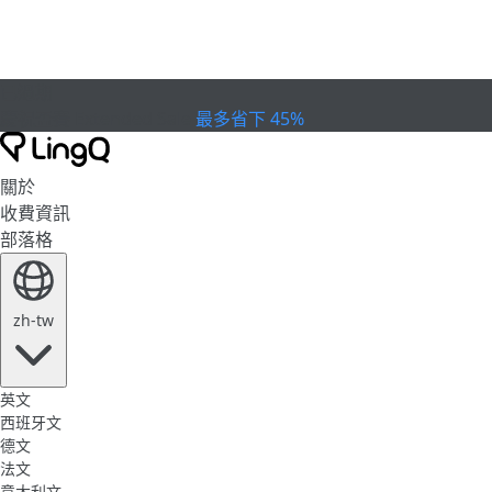
已過期
慶祝盃賽
Extended Sale
最多省下 45%
關於
收費資訊
部落格
zh-tw
英文
西班牙文
德文
法文
意大利文