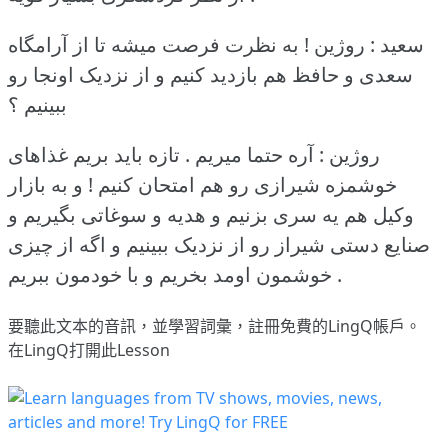
سعید : روژین !
به نظرت فرصت میشه تا از آرامگاه
سعدی و حافظ هم بازدید کنیم و از نزدیک اونجا رو
ببینیم ؟
روژین : آره حتما میریم .
تازه باید بریم غذاهای
خوشمزه شیرازی رو هم امتحان کنیم !
و به بازار
وکیل هم یه سری بزنیم و هدیه و سوغاتی بگیریم و
صنایع دستی شیراز رو از نزدیک ببینیم و اگه از چیزی
خوشمون اومد بخریم و با خودمون ببریم .
要聽此文本的音訊，並學習詞彙，
註冊
免費的LingQ帳戶。
在LingQ打開此Lesson