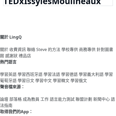
TEDxIssylesMoulineaux
關於 LingQ
關於
收費資訊
聯絡
Steve 的方法
學校專供
商務專供
針對圖書
館
感謝狀
禮品店
熱門語言
學習英語
學習西班牙語
學習法語
學習德語
學習義大利語
學習
葡萄牙語
學習日文
學習中文
學習韓文
學習俄文
聲音檔來源：
論壇
部落格
成為教員
工作
語言能力測試
聯盟計劃
新聞中心
語
法指南
取得我們的App：