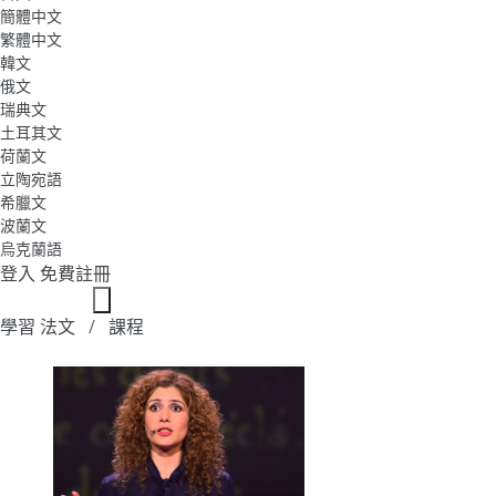
簡體中文
繁體中文
韓文
俄文
瑞典文
土耳其文
荷蘭文
立陶宛語
希臘文
波蘭文
烏克蘭語
登入
免費註冊
學習 法文
課程