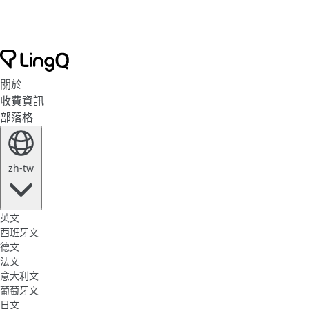
關於
收費資訊
部落格
zh-tw
英文
西班牙文
德文
法文
意大利文
葡萄牙文
日文