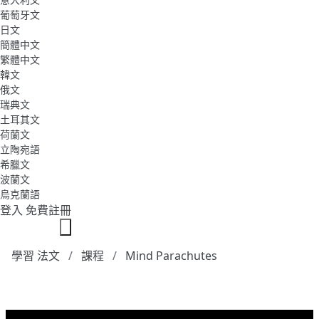
葡萄牙文
日文
簡體中文
繁體中文
韓文
俄文
瑞典文
土耳其文
荷蘭文
立陶宛語
希臘文
波蘭文
烏克蘭語
登入
免費註冊
學習 法文
課程
Mind Parachutes