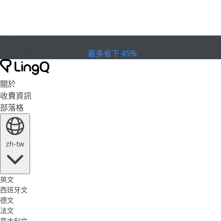
已過期
慶祝盃賽
Extended Sale
最多省下 45%
關於
收費資訊
部落格
zh-tw
英文
西班牙文
德文
法文
意大利文