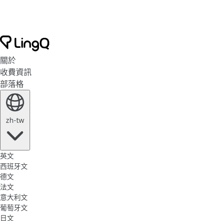
關於
收費資訊
部落格
zh-tw
英文
西班牙文
德文
法文
意大利文
葡萄牙文
日文