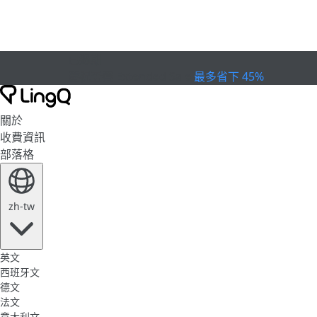
已過期
慶祝盃賽
Extended Sale
最多省下 45%
關於
收費資訊
部落格
zh-tw
英文
西班牙文
德文
法文
意大利文