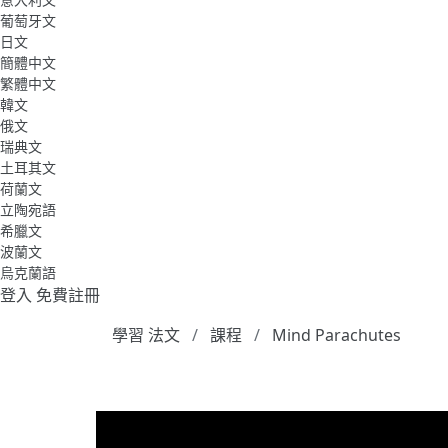
葡萄牙文
日文
簡體中文
繁體中文
韓文
俄文
瑞典文
土耳其文
荷蘭文
立陶宛語
希臘文
波蘭文
烏克蘭語
登入
免費註冊
學習 法文
課程
Mind Parachutes