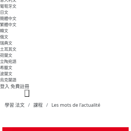
葡萄牙文
日文
簡體中文
繁體中文
韓文
俄文
瑞典文
土耳其文
荷蘭文
立陶宛語
希臘文
波蘭文
烏克蘭語
登入
免費註冊
學習 法文
課程
Les mots de l'actualité