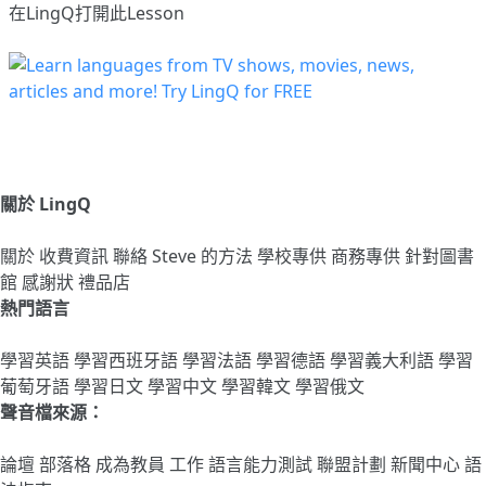
在LingQ打開此Lesson
關於 LingQ
關於
收費資訊
聯絡
Steve 的方法
學校專供
商務專供
針對圖書
館
感謝狀
禮品店
熱門語言
學習英語
學習西班牙語
學習法語
學習德語
學習義大利語
學習
葡萄牙語
學習日文
學習中文
學習韓文
學習俄文
聲音檔來源：
論壇
部落格
成為教員
工作
語言能力測試
聯盟計劃
新聞中心
語