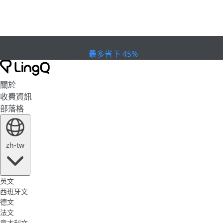
已過期
慶祝盃賽
Extended Sale
最多省下 45%
關於
收費資訊
部落格
zh-tw
英文
西班牙文
德文
法文
意大利文