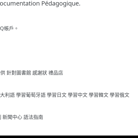
Documentation Pédagogique.
gQ帳戶。
專供
針對圖書館
感謝狀
禮品店
義大利語
學習葡萄牙語
學習日文
學習中文
學習韓文
學習俄文
劃
新聞中心
語法指南