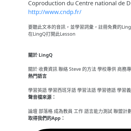
Coproduction du Centre national de 
http://www.cndp.fr/
要聽此文本的音訊，並學習詞彙，
註冊
免費的Lin
在LingQ打開此Lesson
關於 LingQ
關於
收費資訊
聯絡
Steve 的方法
學校專供
商務
熱門語言
學習英語
學習西班牙語
學習法語
學習德語
學習
聲音檔來源：
論壇
部落格
成為教員
工作
語言能力測試
聯盟計
取得我們的App：