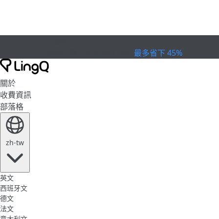
已過期
慶祝盃賽
Extended Sale
最多省下 45%
關於
收費資訊
部落格
zh-tw
英文
西班牙文
德文
法文
意大利文