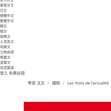
葡萄牙文
日文
簡體中文
繁體中文
韓文
俄文
瑞典文
土耳其文
荷蘭文
立陶宛語
希臘文
波蘭文
烏克蘭語
登入
免費註冊
學習 法文
課程
Les mots de l'actualité