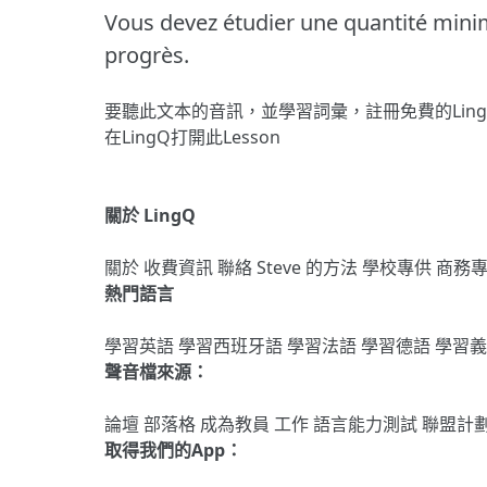
Vous devez étudier une quantité min
progrès.
要聽此文本的音訊，並學習詞彙，
註冊
免費的Lin
在LingQ打開此Lesson
關於 LingQ
關於
收費資訊
聯絡
Steve 的方法
學校專供
商務
熱門語言
學習英語
學習西班牙語
學習法語
學習德語
學習
聲音檔來源：
論壇
部落格
成為教員
工作
語言能力測試
聯盟計
取得我們的App：