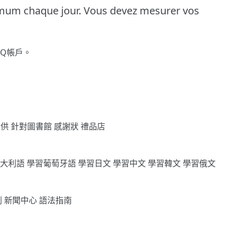
imum chaque jour.
Vous devez mesurer vos
gQ帳戶。
專供
針對圖書館
感謝狀
禮品店
義大利語
學習葡萄牙語
學習日文
學習中文
學習韓文
學習俄文
劃
新聞中心
語法指南