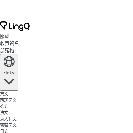
關於
收費資訊
部落格
zh-tw
英文
西班牙文
德文
法文
意大利文
葡萄牙文
日文