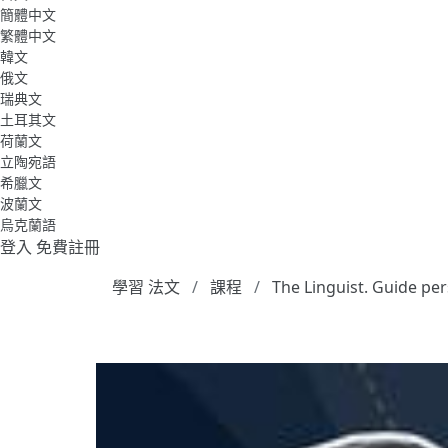
簡體中文
繁體中文
韓文
俄文
瑞典文
土耳其文
荷蘭文
立陶宛語
希臘文
波蘭文
烏克蘭語
登入
免費註冊
學習 法文
課程
The Linguist. Guide pe