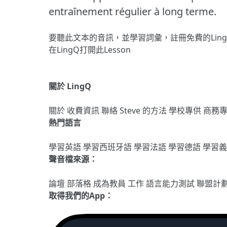
entraînement régulier à long terme.
要聽此文本的音訊，並學習詞彙，
註冊
免費的Lin
在LingQ打開此Lesson
關於 LingQ
關於
收費資訊
聯絡
Steve 的方法
學校專供
商務
熱門語言
學習英語
學習西班牙語
學習法語
學習德語
學習
聲音檔來源：
論壇
部落格
成為教員
工作
語言能力測試
聯盟計
取得我們的App：