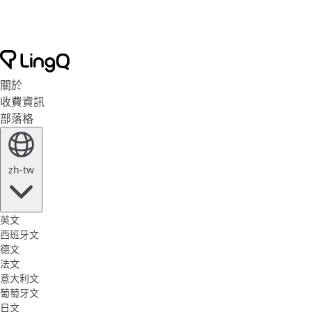
關於
收費資訊
部落格
zh-tw
英文
西班牙文
德文
法文
意大利文
葡萄牙文
日文