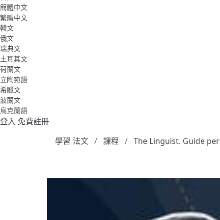
簡體中文
繁體中文
韓文
俄文
瑞典文
土耳其文
荷蘭文
立陶宛語
希臘文
波蘭文
烏克蘭語
登入
免費註冊
學習 法文
課程
The Linguist. Guide pe