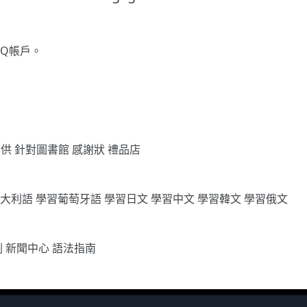
gQ帳戶。
專供
針對圖書館
感謝狀
禮品店
義大利語
學習葡萄牙語
學習日文
學習中文
學習韓文
學習俄文
劃
新聞中心
語法指南