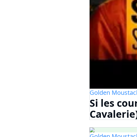
Golden Moustac
Si les co
Cavalerie
Golden Moustac