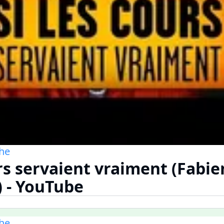
he
urs servaient vraiment (Fabie
) - YouTube
he