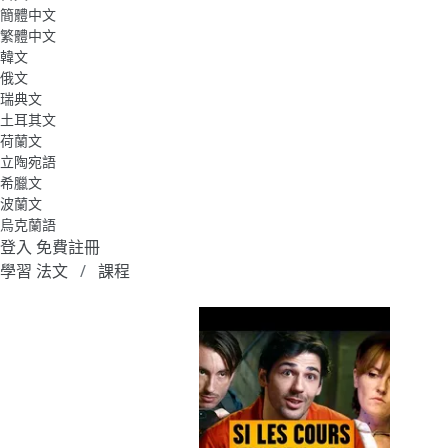
簡體中文
繁體中文
韓文
俄文
瑞典文
土耳其文
荷蘭文
立陶宛語
希臘文
波蘭文
烏克蘭語
登入
免費註冊
學習 法文
課程