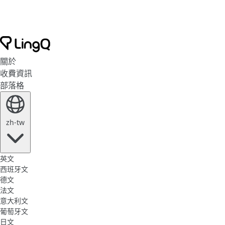
關於
收費資訊
部落格
zh-tw
英文
西班牙文
德文
法文
意大利文
葡萄牙文
日文