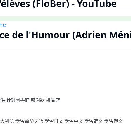
'élèves (FloBer) - YouTube
he
ice de l'Humour (Adrien Ménie
專供
針對圖書館
感謝狀
禮品店
義大利語
學習葡萄牙語
學習日文
學習中文
學習韓文
學習俄文