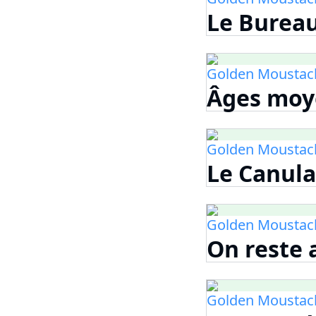
Le Bureau
Golden Moustac
Âges moye
Golden Moustac
Le Canula
Golden Moustac
On reste 
Golden Moustac