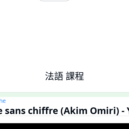
法語 課程
he
sans chiffre (Akim Omiri) -