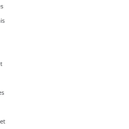
es
is
t
es
et