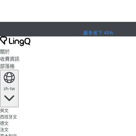
已過期
慶祝盃賽
Extended Sale
最多省下 45%
關於
收費資訊
部落格
zh-tw
英文
西班牙文
德文
法文
意大利文