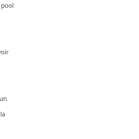
 pool
oir
 un
la