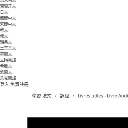
葡萄牙文
日文
簡體中文
繁體中文
韓文
俄文
瑞典文
土耳其文
荷蘭文
立陶宛語
希臘文
波蘭文
烏克蘭語
登入
免費註冊
學習 法文
課程
Livres utiles - Livre A