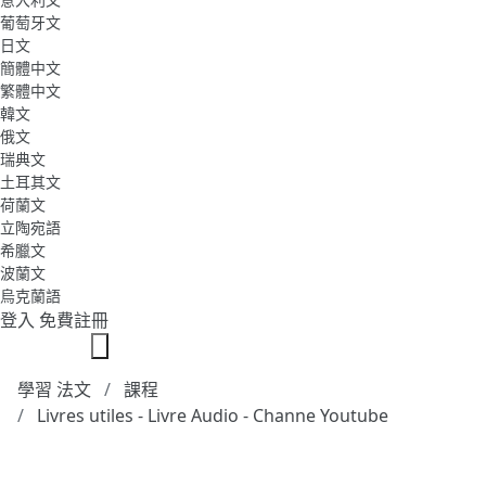
葡萄牙文
日文
簡體中文
繁體中文
韓文
俄文
瑞典文
土耳其文
荷蘭文
立陶宛語
希臘文
波蘭文
烏克蘭語
登入
免費註冊
學習 法文
課程
Livres utiles - Livre Audio - Channe Youtube