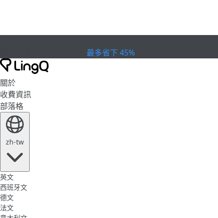
已過期
慶祝盃賽
Extended Sale
最多省下 45%
關於
收費資訊
部落格
zh-tw
英文
西班牙文
德文
法文
意大利文