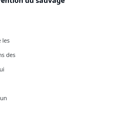
nvention du sauvage
 les
ns des
ui
 un