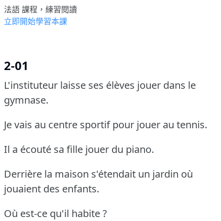
法語 課程，練習閱讀
立即開始學習本課
2-01
L'instituteur laisse ses élèves jouer dans le
gymnase.
Je vais au centre sportif pour jouer au tennis.
Il a écouté sa fille jouer du piano.
Derrière la maison s'étendait un jardin où
jouaient des enfants.
Où est-ce qu'il habite ?