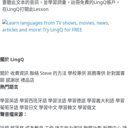
要聽此文本的音訊，並學習詞彙，
註冊
免費的LingQ帳戶。
在LingQ打開此Lesson
關於 LingQ
關於
收費資訊
聯絡
Steve 的方法
學校專供
商務專供
針對圖書
館
感謝狀
禮品店
熱門語言
學習英語
學習西班牙語
學習法語
學習德語
學習義大利語
學習
葡萄牙語
學習日文
學習中文
學習韓文
學習俄文
聲音檔來源：