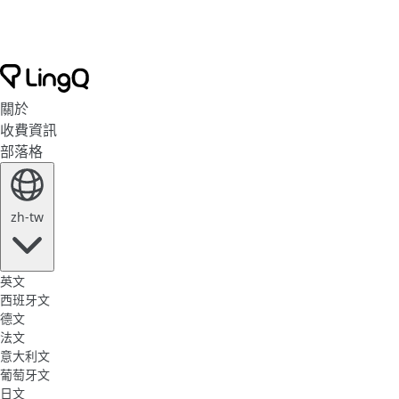
關於
收費資訊
部落格
zh-tw
英文
西班牙文
德文
法文
意大利文
葡萄牙文
日文