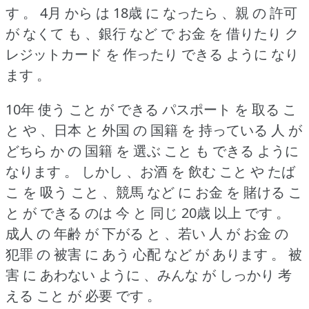
す 。
4月 から は 18歳 に なったら 、親 の 許可
が なくて も 、銀行 など で お金 を 借りたり ク
レジットカード を 作ったり できる ように なり
ます 。
10年 使う こと が できる パスポート を 取る こ
と や 、日本 と 外国 の 国籍 を 持っている 人 が
どちら か の 国籍 を 選ぶ こと も できる ように
なります 。
しかし 、お酒 を 飲む こと や たば
こ を 吸う こと 、競馬 など に お金 を 賭ける こ
と が できる のは 今 と 同じ 20歳 以上 です 。
成人 の 年齢 が 下がる と 、若い 人 が お金 の
犯罪 の 被害 に あう 心配 など が あります 。
被
害 に あわない ように 、みんな が しっかり 考
える こと が 必要 です 。