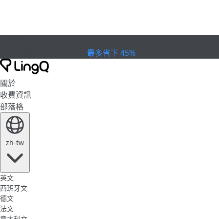
已過期
慶祝盃賽
Extended Sale
最多省下 45%
關於
收費資訊
部落格
zh-tw
英文
西班牙文
德文
法文
意大利文