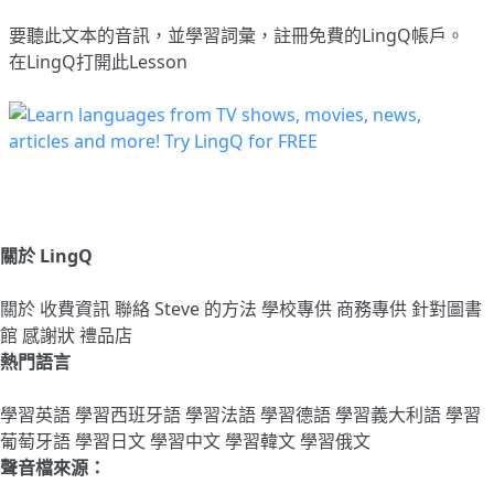
要聽此文本的音訊，並學習詞彙，
註冊
免費的LingQ帳戶。
在LingQ打開此Lesson
關於 LingQ
關於
收費資訊
聯絡
Steve 的方法
學校專供
商務專供
針對圖書
館
感謝狀
禮品店
熱門語言
學習英語
學習西班牙語
學習法語
學習德語
學習義大利語
學習
葡萄牙語
學習日文
學習中文
學習韓文
學習俄文
聲音檔來源：