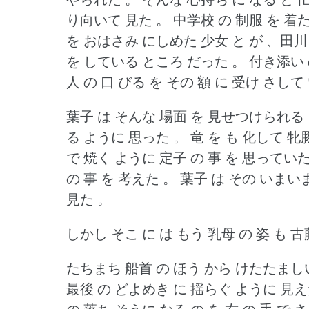
り向いて 見た 。
中学校 の 制服 を 着た
を おはさみ にしめた 少女 と が 、田川
を している ところ だった 。
付き添い 
人 の 口 びる を その 額 に 受け さして
葉子 は そんな 場面 を 見せつけられる
る ように 思った 。
竜 を も 化して 牝豚
で 焼く ように 定子 の 事 を 思ってい
の 事 を 考えた 。
葉子 は その いまいま
見た 。
しかし そこ に は もう 乳母 の 姿 も 古
たちまち 船首 の ほう から けたたましい 
最後 の どよめき に 揺らぐ ように 見え