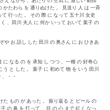
 ささえ ながら 、あたり の 空気 に 激しい 動揺
 の かたわら を 通りぬけた 。
見送り 人 は 一斉
って 行った 。
その 際 に なって 五十川 女史
しく 、田川 夫人 に 何か いって おいて 葉子 の
ぞや お 話し した 田川 の 奥さん に お ひきあ
牲 に なる の を 承知 し つつ 、一種 の 好奇心
う と した 。
葉子 に 初めて 物 を いう 田川
時 、・・
かけた もの が あった 。
振り返る と ビール の
子 の 鼻 を 打って 、目 の 心 まで 紅く なっ