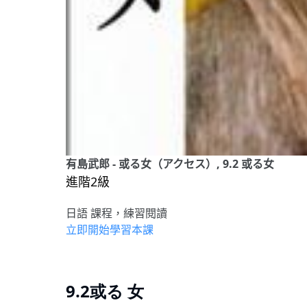
有島武郎 - 或る女（アクセス）, 9.2 或る女
進階2級
日語 課程，練習閱讀
立即開始學習本課
9.2或る 女