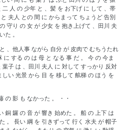
 二 人 の 少年 と 、髪 を お下げ に して 、帯
 と 夫人 との 間 に からまって ちょうど 告別
の 守り の 女 が 少女 を 抱き上げて 、田川 夫
 いた 。
 と 、他人事 ながら 自分 が 皮肉で むちうたれ
 に する の は 母 と なる 事 だ 。
今 の 今ま
た 葉子 は 、田川 夫人 に 対して すっかり 反対
しい 光景 から 目 を 移して 舷梯 の ほう を
藤 の 影 も なかった 。
・・
銅 鑼 の 音 が 響き 始めた 。
船 の 上下 は
た 。
長い 綱 を 引きずって 行く 水夫 が 帽子