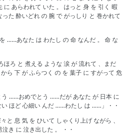
先 に あらわれて いた 。
はっと 身 を 引く 暇
 なった 酔いどれ の 腕 で がっしり と 巻かれて
を ……あなた は わたし の 命 なんだ 。
命 な
ほろほろ と 煮える ような 涙 が 流れて 、まだ
 から 下 が ふらつく の を 葉子 に すがって 危
う ……おめでとう ……だが あなた が 日本 に
い ほど 心細い んだ ……わたし は ……」・・
々と 息 気 を ひいて しゃくり上げ ながら 、
 男泣き に 泣き出した 。
・・