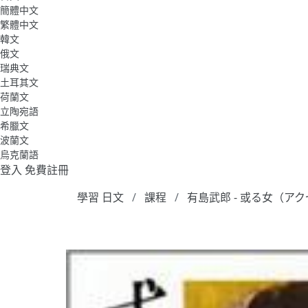
簡體中文
繁體中文
韓文
俄文
瑞典文
土耳其文
荷蘭文
立陶宛語
希臘文
波蘭文
烏克蘭語
登入
免費註冊
學習 日文
課程
有島武郎 - 或る女（ア