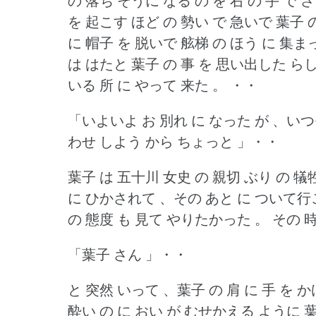
の 落ち そうに なる の を 右 の 手 で
を 起こす ほど の 勢い で 急いで 葉子
に 帽子 を 脱いで 舷梯 の ほう に 集ま
は はたと 葉子 の 事 を 思い出した ら
いる 所 に やって 来た 。
・・
「いよいよ お 別れ に なった が 、いつ
わせ しよう から ちょっと 」・・
葉子 は 五十川 女史 の 親切 ぶり の 犠
に ひかされて 、その あと に ついて行こ
の 態度 も 見て やりたかった 。
その 
「葉子 さん 」・・
と 突然 いって 、葉子 の 肩 に 手 を 
酔い の に おい が むせかえる ように 葉