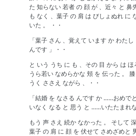
た 知らない 若者 の 顔 が 、近々 と 鼻
も なく 、葉子 の 肩 は びしょぬれ に
いた 。
・・
「葉子 さん 、覚えて います か わたし 
んです 」・・
と いう うち に も 、その 目 から は 
うら若い なめらかな 頬 を 伝った 。
膝
うく ささえ ながら 、・・
「結婚 を なさる んです か ……おめでと
いなく なる と 思う と ……いたたまれな
もう 声 さえ 続か なかった 。
そして 深
葉子 の 肩 に 顔 を 伏せて さめざめと