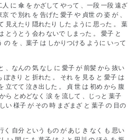
二人 に 傘 を かざして やって 、一段 一段 遠ざ
東京 で 別れ を 告げた 愛子 や 貞世 の 姿 が 、
なって 見えたり 隠れたり した ように 思った 。
葉
 は とうとう 会わ ないで しまった 。
愛子 と
いう の を 、葉子 は しかりつける ように いって
 と 、なんの 気 なし に 愛子 が 前髪 から 抜い
も ぽきり と 折れた 。
それ を 見る と 愛子 は
 を 立てて 泣き出した 。
貞 世 は 初め から 腹
 から とめどなく 涙 を 流して 、じっと 葉子
しい 様子 が その 時 まざまざ と 葉子 の 目の
 行く 自分 という もの が あじ き なく も 思い
しい 間 に も 葉子 は ふと 田川 の ほう を 振