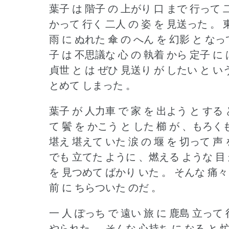
葉子 は 階子 の 上がり 口 まで 行って 
かって 行く 二人 の 姿 を 見送った 。
雨 に ぬれた 傘 の へん を 幻影 と 
子 は 不思議な 心 の 執着 から 定子 に
貞世 と は ぜひ 見送り が したい と 
とめて しまった 。
葉子 が 人力車 で 家 を 出よう と する
て 鬢 を かこう と した 櫛 が 、もろく
堪え 堪えて いた 涙 の 堰 を 切って 声
でも 立てた ように 、燃える ような 目
を 見つめて ばかり いた 。
そんな 痛々
前 に ちらついた のだ 。
一 人 ぽっち で 遠い 旅 に 鹿島 立って
やられた 。
そんな 心持ち に なる と 忙