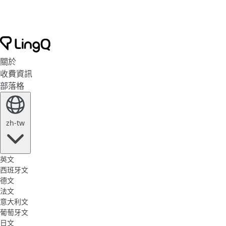
關於
收費資訊
部落格
zh-tw
英文
西班牙文
德文
法文
意大利文
葡萄牙文
日文