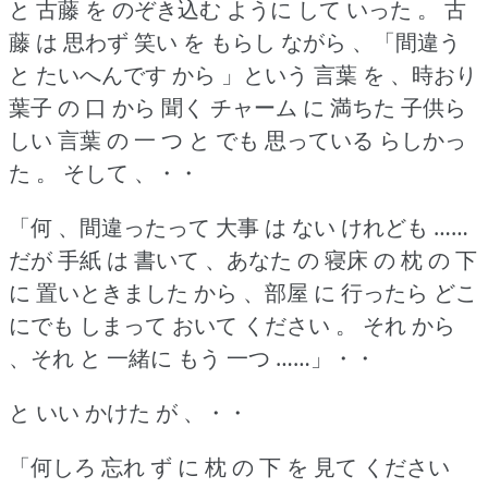
と 古藤 を のぞき込む ように して いった 。
古
藤 は 思わず 笑い を もらし ながら 、「間違う
と たいへんです から 」という 言葉 を 、時おり
葉子 の 口 から 聞く チャーム に 満ちた 子供ら
しい 言葉 の 一 つ と でも 思っている らしかっ
た 。
そして 、・・
「何 、間違ったって 大事 は ない けれども ……
だが 手紙 は 書いて 、あなた の 寝床 の 枕 の 下
に 置いときました から 、部屋 に 行ったら どこ
にでも しまって おいて ください 。
それ から
、それ と 一緒に もう 一つ ……」・・
と いい かけた が 、・・
「何しろ 忘れ ず に 枕 の 下 を 見て ください