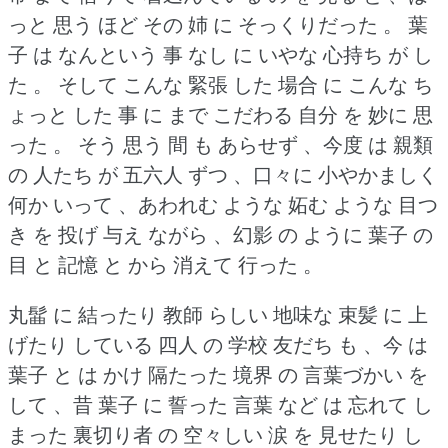
っと 思う ほど その 姉 に そっくりだった 。
葉
子 は なんという 事 なし に いやな 心持ち が し
た 。
そして こんな 緊張 した 場合 に こんな ち
ょっと した 事 に まで こだわる 自分 を 妙に 思
った 。
そう 思う 間 も あらせず 、今度 は 親類
の 人たち が 五六人 ずつ 、口々に 小やかましく
何か いって 、あわれむ ような 妬む ような 目つ
き を 投げ 与え ながら 、幻影 の ように 葉子 の
目 と 記憶 と から 消えて 行った 。
丸髷 に 結ったり 教師 らしい 地味な 束髪 に 上
げたり している 四人 の 学校 友だち も 、今 は
葉子 と は かけ 隔たった 境界 の 言葉づかい を
して 、昔 葉子 に 誓った 言葉 など は 忘れて し
まった 裏切り者 の 空々しい 涙 を 見せたり し