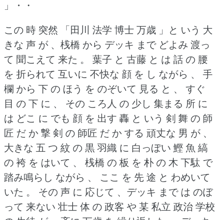
」・・
この 時 突然 「田川 法学 博士 万歳 」と いう 大
きな 声 が 、桟橋 から デッキ まで どよみ 渡っ
て 聞こえて 来た 。
葉子 と 古藤 と は 話 の 腰
を 折られて 互いに 不快な 顔 を し ながら 、 手
欄 から 下 の ほう を のぞいて 見る と 、 すぐ
目 の 下 に 、 その ころ人 の 少し 集まる 所 に
は どこ に でも 顔 を 出す 轟 と いう 剣 舞 の 師
匠 だ か 撃 剣 の 師匠 だ か する 頑丈な 男 が 、
大きな 五 つ 紋 の 黒 羽織 に 白っぽい 鰹 魚 縞
の 袴 を はいて 、 桟橋 の 板 を 朴 の 木 下駄 で
踏み鳴らし ながら 、 ここ を 先 途 と わめいて
いた 。
その 声 に 応じて 、デッキ まで は のぼ
って 来ない 壮士 体 の 政客 や 某 私立 政治 学校