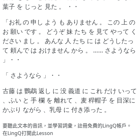
葉子 を じっと 見た 。
・・
「お礼 の 申し よう も ありません 。
この 上 の
お 願い です 。
どうぞ 妹 たち を 見て やって く
ださい まし 。
あんな 人 たち に は どうしたっ
て 頼んで は おけません から 。
…… さようなら
」・・
「 さようなら 」・・
古藤 は 鸚鵡 返し に 没 義道 に これ だけ いって
、ふい と 手 欄 を 離れて 、麦 稈帽子 を 目深に
かぶり ながら 、乳母 に 付き添った 。
要聽此文本的音訊，並學習詞彙，
註冊
免費的LingQ帳戶。
在LingQ打開此Lesson