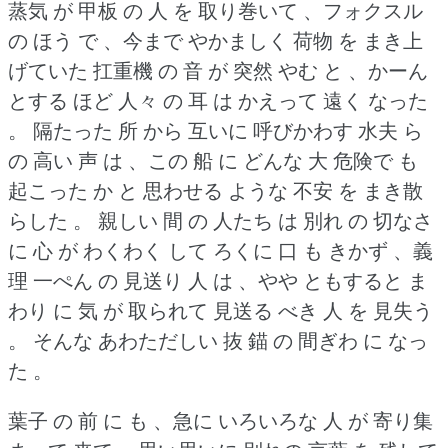
蒸気 が 甲板 の 人 を 取り巻いて 、フォクスル
の ほう で 、今まで やかましく 荷物 を まき上
げていた 扛重機 の 音 が 突然 やむ と 、かーん
とする ほど 人々 の 耳 は かえって 遠く なった
。
隔たった 所 から 互いに 呼びかわす 水夫 ら
の 高い 声 は 、この 船 に どんな 大 危険で も
起こった か と 思わせる ような 不安 を まき散
らした 。
親しい 間 の 人たち は 別れ の 切なさ
に 心 が わくわく して ろくに 口 も きかず 、義
理 一ぺん の 見送り 人 は 、やや ともすると ま
わり に 気 が 取られて 見送る べき 人 を 見失う
。
そんな あわただしい 抜 錨 の 間ぎわ に なっ
た 。
葉子 の 前 に も 、急に いろいろな 人 が 寄り集