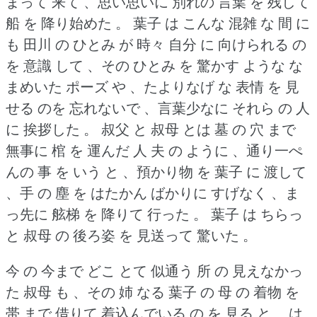
まって 来て 、思い思いに 別れの 言葉 を 残して
船 を 降り始めた 。
葉子 は こんな 混雑 な 間 に
も 田川 の ひとみ が 時々 自分 に 向けられる の
を 意識 して 、その ひとみ を 驚かす ような な
まめいた ポーズ や 、たよりなげ な 表情 を 見
せる のを 忘れないで 、言葉少なに それら の 人
に 挨拶した 。
叔父 と 叔母 とは 墓 の 穴 まで
無事に 棺 を 運んだ 人 夫 の ように 、通り一ぺ
んの 事 を いう と 、預かり物 を 葉子 に 渡して
、手 の 塵 を はたかん ばかりに すげなく 、ま
っ先に 舷梯 を 降りて 行った 。
葉子 は ちらっ
と 叔母 の 後ろ姿 を 見送って 驚いた 。
今 の 今まで どこ とて 似通う 所 の 見えなかっ
た 叔母 も 、その 姉 なる 葉子 の 母 の 着物 を
帯 まで 借りて 着込んでいる の を 見る と 、は