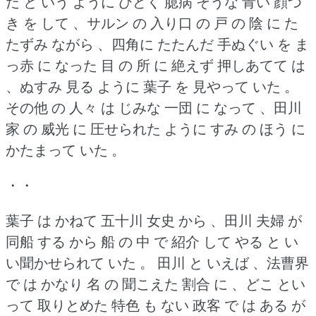
だ と いう ように ひどく 臆病 そうな 青い 顔つ
き を して 、サルン の 入り口 の 戸 の 陰 に た
たずみ ながら 、四角に たたんだ 手ぬぐい を ま
っ赤 に なった 目 の 所 に 絶えず 押しあてて は
、ぬすみ 見る ように 葉子 を 見やって いた 。
その他 の 人々 は じみな 一団 に なって 、田川
家 の 威光 に 圧せられた ように すみ の ほう に
かたまって いた 。
・・
葉子 は かねて 五十川 女史 から 、田川 夫婦 が
同船 する から 船 の 中 で 紹介 して やる と い
い聞かせられて いた 。
田川 と いえば 、法曹界
で は かなり 名 の 聞こえた 割合 に 、どこ とい
って 取りとめた 特色 も ない 政客 で は ある が