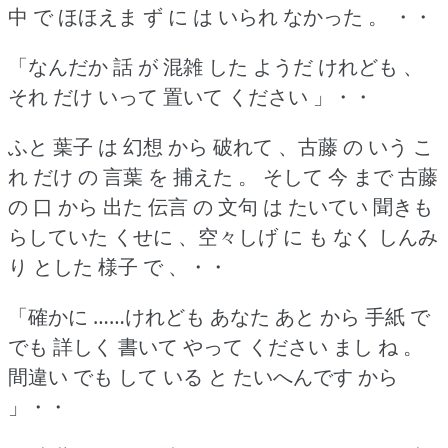
中 で ほほえま ず に は いられ なかった 。
・・
「なんだか 話 が 混雑 した ようだ けれども 、
それ だけ いって 置いて ください 」・・
ふと 葉子 は 幻想 から 破れて 、古藤 の いう こ
れ だけ の 言葉 を 捕えた 。
そして 今 まで 古藤
の 口 から 出た 伝言 の 文句 は たいてい 聞きも
らしていた くせに 、空々しげ に も なく しんみ
り とした 様子 で 、・・
「確かに ……けれども あなた あと から 手紙 で
でも 詳しく 書いて やって ください まし ね 。
間違い でも して いる と たいへんです から
」・・