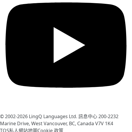
© 2002-2026
LingQ Languages Ltd.
訊息中心 200-2232
Marine Drive, West Vancouver, BC, Canada
V7V 1K4
TOS
私人
網站地圖
Cookie 政策