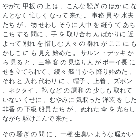
やがて 甲板 の 上 は 、こんな 騒ぎ の ほか に な
んとなく 忙しく なって 来た 。
事務 員 や 水夫
たち が 、物 せわし そうに 人中 を 縫う て あち
こち する 間に 、手 を 取り合わ ん ばかりに 近
よって 別れ を 惜しむ 人々 の 群れ が ここ に も
かしこ に も 見え 始めた 。
サルン ・デッキ か
ら 見る と 、三等 客 の 見送り人 が ボーイ長 に
せき立てられて 、続々 舷門 から 降り始めた 。
それ と 入れ 代わり に 、帽子 、上着 、ズボン
、ネクタイ 、靴 など の 調和 の 少しも 取れて
いない くせに 、むやみに 気取った 洋装 を した
非番 の 下級 船員 たち が 、ぬれた 傘 を 光らし
ながら 駆けこんで 来た 。
その 騒ぎ の 間 に 、一種 生臭い ような 暖かい