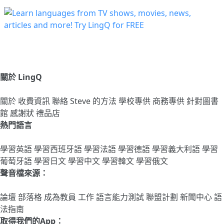
關於 LingQ
關於
收費資訊
聯絡
Steve 的方法
學校專供
商務專供
針對圖書
館
感謝狀
禮品店
熱門語言
學習英語
學習西班牙語
學習法語
學習德語
學習義大利語
學習
葡萄牙語
學習日文
學習中文
學習韓文
學習俄文
聲音檔來源：
論壇
部落格
成為教員
工作
語言能力測試
聯盟計劃
新聞中心
語
法指南
取得我們的App：