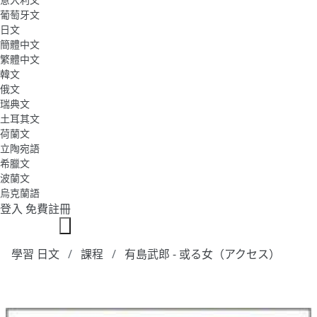
葡萄牙文
日文
簡體中文
繁體中文
韓文
俄文
瑞典文
土耳其文
荷蘭文
立陶宛語
希臘文
波蘭文
烏克蘭語
登入
免費註冊
學習 日文
課程
有島武郎 - 或る女（アクセス）