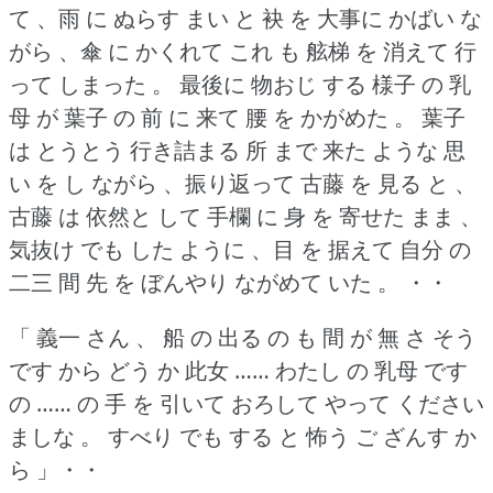
て 、雨 に ぬらす まい と 袂 を 大事に かばい な
がら 、傘 に かくれて これ も 舷梯 を 消えて 行
って しまった 。
最後に 物おじ する 様子 の 乳
母 が 葉子 の 前 に 来て 腰 を かがめた 。
葉子
は とうとう 行き詰まる 所 まで 来た ような 思
い を し ながら 、振り返って 古藤 を 見る と 、
古藤 は 依然と して 手欄 に 身 を 寄せた まま 、
気抜け でも した ように 、目 を 据えて 自分 の
二三 間 先 を ぼんやり ながめて いた 。
・・
「 義一 さん 、 船 の 出る の も 間 が 無 さ そう
です から どう か 此女 …… わたし の 乳母 です
の …… の 手 を 引いて おろして やって ください
ましな 。
すべり でも する と 怖う ご ざんす か
ら 」・・