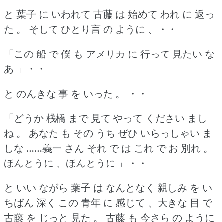
と 葉子 に いわれて 古藤 は 始めて われ に 返っ
た 。
そして ひとり言 の ように 、・・
「この 船 で 僕 も アメリカ に 行って 見たい な
あ 」・・
と のんきな 事 を いった 。
・・
「どうか 桟橋 まで 見て やって ください まし
ね 。
あなた も その うち ぜひ いらっしゃい ま
しな ……義一 さん それ で は これ で お 別れ 。
ほんとうに 、ほんとうに 」・・
と いい ながら 葉子 は なんとなく 親しみ を い
ちばん 深く この 青年 に 感じて 、大きな 目 で
古藤 を じっと 見た 。
古藤 も 今さら の ように