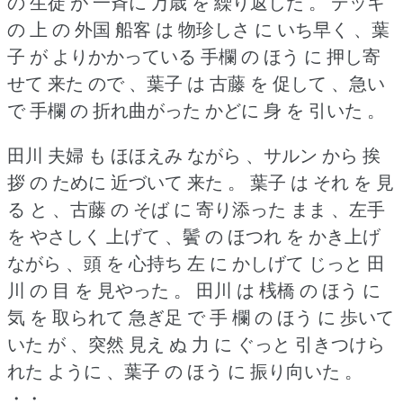
の 生徒 が 一斉に 万歳 を 繰り返した 。
デッキ
の 上 の 外国 船客 は 物珍しさ に いち早く 、葉
子 が よりかかっている 手欄 の ほう に 押し寄
せて 来た ので 、葉子 は 古藤 を 促して 、急い
で 手欄 の 折れ曲がった かどに 身 を 引いた 。
田川 夫婦 も ほほえみ ながら 、サルン から 挨
拶 の ために 近づいて 来た 。
葉子 は それ を 見
る と 、古藤 の そば に 寄り添った まま 、左手
を やさしく 上げて 、鬢 の ほつれ を かき上げ
ながら 、頭 を 心持ち 左 に かしげて じっと 田
川 の 目 を 見やった 。
田川 は 桟橋 の ほう に
気 を 取られて 急ぎ足 で 手 欄 の ほう に 歩いて
いた が 、突然 見え ぬ 力 に ぐっと 引きつけら
れた ように 、葉子 の ほう に 振り向いた 。
・・