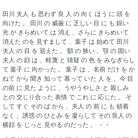
田川 夫人 も 思わず 良 人 の 向く ほう に 頭 を
向けた 。
田川 の 威厳 に 乏しい 目 に も 鋭い
光 が きらめいて は 消え 、さらに きらめいて
消えた のを 見すまして 、葉子 は 始めて 田川
夫人 の 目 を 迎えた 。
額 の 狭い 、顎 の 固い
夫人 の 顔 は 、軽蔑 と 猜疑 の 色 を みなぎらし
て 葉子 に 向かった 。
葉子 は 、名前 だけ を か
ねて から 聞き 知って 慕って いた 人 を 、今 目
の前 に 見た ように 、うやうやしさ と 親しみ
との 交じり合った 表情 で これ に 応じた 。
そ
して すぐ その ば から 、夫人 の 前 に も 頓着
なく 、誘惑 の ひとみ を 凝らして その 良人 の
横顔 を じっと 見やる のだった 。
・・