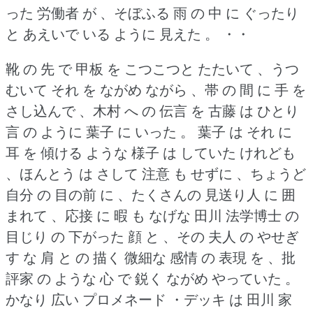
った 労働者 が 、そぼふる 雨 の 中 に ぐったり
と あえいで いる ように 見えた 。
・・
靴 の 先 で 甲板 を こつこつと たたいて 、うつ
むいて それ を ながめ ながら 、帯 の 間 に 手 を
さし込んで 、木村 へ の 伝言 を 古藤 は ひとり
言 の ように 葉子 に いった 。
葉子 は それ に
耳 を 傾ける ような 様子 は していた けれども
、ほんとう は さして 注意 も せずに 、ちょうど
自分 の 目の前 に 、たくさんの 見送り人 に 囲
まれて 、応接 に 暇 も なげな 田川 法学博士 の
目じり の 下がった 顔 と 、その 夫人 の やせぎ
す な 肩 と の 描く 微細な 感情 の 表現 を 、批
評家 の ような 心 で 鋭く ながめ やっていた 。
かなり 広い プロメネード ・デッキ は 田川 家