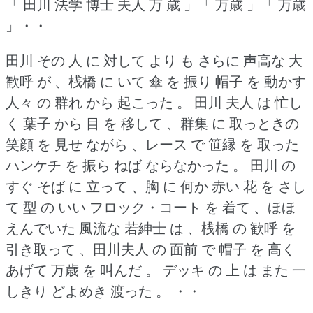
「 田川 法学 博士 夫人 万 歳 」「 万歳 」「 万歳
」・・
田川 その 人 に 対して より も さらに 声高な 大
歓呼 が 、桟橋 に いて 傘 を 振り 帽子 を 動かす
人々 の 群れ から 起こった 。
田川 夫人 は 忙し
く 葉子 から 目 を 移して 、群集 に 取っときの
笑顔 を 見せ ながら 、レース で 笹縁 を 取った
ハンケチ を 振ら ねば ならなかった 。
田川 の
すぐ そば に 立って 、胸 に 何か 赤い 花 を さし
て 型 の いい フロック・コート を 着て 、ほほ
えんでいた 風流な 若紳士 は 、桟橋 の 歓呼 を
引き取って 、田川夫人 の 面前 で 帽子 を 高く
あげて 万歳 を 叫んだ 。
デッキ の 上 は また 一
しきり どよめき 渡った 。
・・