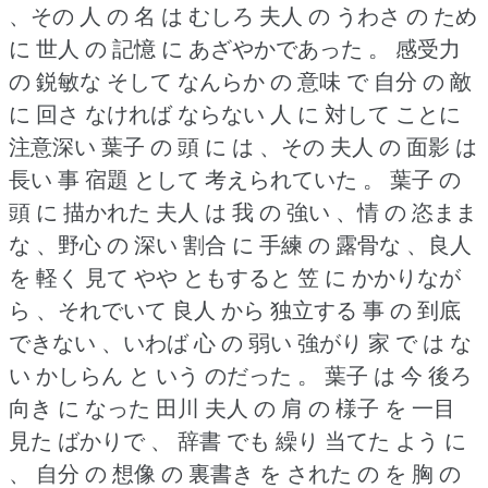
、その 人 の 名 は むしろ 夫人 の うわさ の ため
に 世人 の 記憶 に あざやかであった 。
感受力
の 鋭敏な そして なんらか の 意味 で 自分 の 敵
に 回さ なければ ならない 人 に 対して ことに
注意深い 葉子 の 頭 に は 、その 夫人 の 面影 は
長い 事 宿題 として 考えられていた 。
葉子 の
頭 に 描かれた 夫人 は 我 の 強い 、情 の 恣まま
な 、野心 の 深い 割合 に 手練 の 露骨な 、良人
を 軽く 見て やや ともすると 笠 に かかりなが
ら 、それでいて 良人 から 独立する 事 の 到底
できない 、いわば 心 の 弱い 強がり 家 で は な
い かしらん と いう のだった 。
葉子 は 今 後ろ
向き に なった 田川 夫人 の 肩 の 様子 を 一目
見た ばかりで 、 辞書 でも 繰り 当てた よう に
、 自分 の 想像 の 裏書き を された の を 胸 の