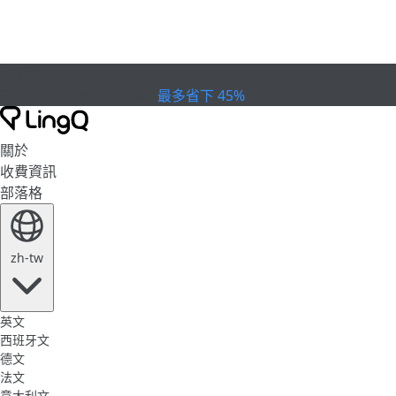
已過期
慶祝盃賽
Extended Sale
最多省下 45%
關於
收費資訊
部落格
zh-tw
英文
西班牙文
德文
法文
意大利文