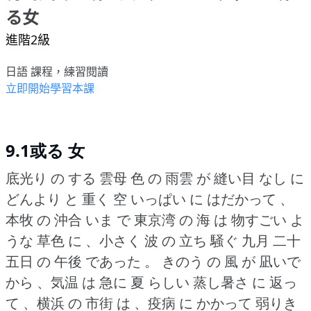
る女
進階2級
日語 課程，練習閱讀
立即開始學習本課
9.1或る 女
底光り の する 雲母 色 の 雨雲 が 縫い目 なし に
どんより と 重く 空 いっぱい に はだかって 、
本牧 の 沖合 いま で 東京湾 の 海 は 物すごい よ
うな 草色 に 、小さく 波 の 立ち 騒ぐ 九月 二十
五日 の 午後 であった 。
きのう の 風 が 凪いで
から 、気温 は 急に 夏 らしい 蒸し暑さ に 返っ
て 、横浜 の 市街 は 、疫病 に かかって 弱りき