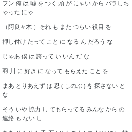
フン 俺 は 嘘 を つく 頭 が にゃい から バラしち
ゃった にゃ
（阿良々木 ）それ も また つらい 役目 を
押し付け たって こと に なる ん だろう な
じゃあ 僕 は 誇って い いん だ な
羽 川 に 好き に なって もらえた こと を
まあ とりあえず は 忍 ( しのぶ ) を 探さない と
な
そう いや 協力 し てもらってる みんな から の
連絡 も ない し