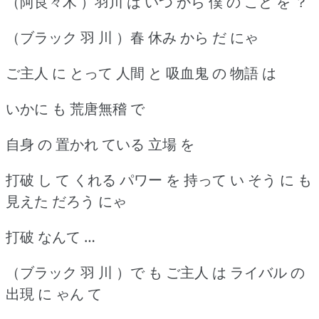
（阿良々木 ）羽川 は いつ から 僕 の こと を ？
（ブラック 羽 川 ）春 休み から だ にゃ
ご主人 に とって 人間 と 吸血鬼 の 物語 は
いかに も 荒唐無稽 で
自身 の 置かれ ている 立場 を
打破 し て くれる パワー を 持って い そう に も
見えた だろう にゃ
打破 なんて …
（ブラック 羽 川 ）で も ご主人 は ライバル の
出現 に ゃん て