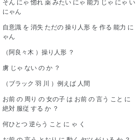
そん にゃ 惚れ 薬 みたい にゃ 能力 じゃ にゃ い
にゃん
自意識 を 消失 ただの 操り人形 を 作る 能力 に
ゃん
（阿良々木 ）操り人形 ？
虜 じゃ ない の か ？
（ブラック 羽 川 ）例えば 人間
お前 の 周り の 女の子 は お前 の 言う こと に
絶対 服従 する か ？
何ひとつ 逆らう こと に ゃ く
お前 の 言う とおり に 動く ヤツ が いる か ？