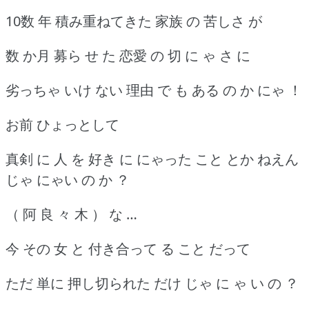
10数 年 積み重ねてきた 家族 の 苦しさ が
数 か月 募ら せ た 恋愛 の 切 に ゃ さ に
劣っちゃ いけ ない 理由 で も ある の か にゃ ！
お前 ひょっとして
真剣 に 人 を 好き に にゃった こと とか ねえん
じゃ にゃい の か ？
（ 阿 良 々 木 ） な …
今 その 女 と 付き合って る こと だって
ただ 単に 押し切られた だけ じゃ に ゃ い の ？