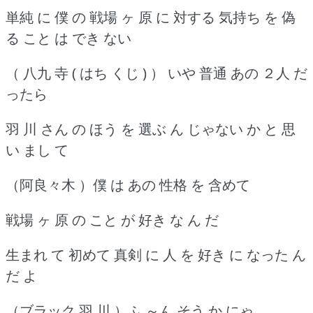
単純 に 僕 の 戦場 ヶ 原 に 対する 気持ち を 偽
る こと は でき ない
（ 八九 寺 ( はち くじ ) ） いや 普通 あの ２人 だ
ったら
羽 川 さん の ほう を 選ぶ ん じゃない か と 思
い まし て
（阿良々木 ）僕 は あの 性格 を 含めて
戦場 ヶ 原 の こと が 好き な ん だ
生まれ て 初めて 真剣 に 人 を 好き に なった ん
だ よ
（ブラック 羽 川 ）ふ ～ん そう か にゃ