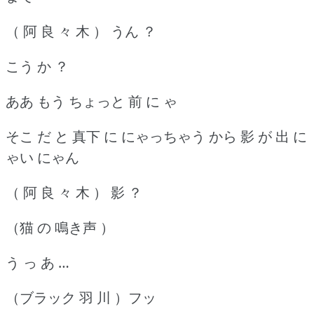
（ 阿 良 々 木 ） うん ？
こう か ？
ああ もう ちょっと 前 に ゃ
そこ だ と 真下 に にゃっちゃう から 影 が 出 に
ゃい にゃん
（ 阿 良 々 木 ） 影 ？
（猫 の 鳴き声 ）
う っ あ …
（ブラック 羽 川 ）フッ