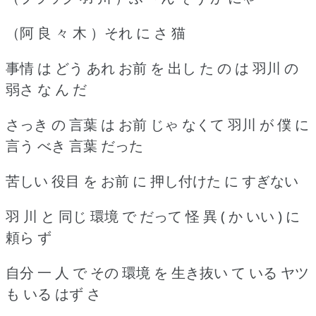
（阿 良 々 木 ）それ に さ 猫
事情 は どう あれ お前 を 出し た の は 羽川 の
弱さ な ん だ
さっき の 言葉 は お前 じゃ なくて 羽川 が 僕 に
言う べき 言葉 だった
苦しい 役目 を お前 に 押し付けた に すぎない
羽 川 と 同じ 環境 で だって 怪 異 ( か いい ) に
頼ら ず
自分 一 人 で その 環境 を 生き抜い て いる ヤツ
も いる はず さ