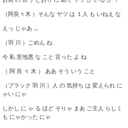
（阿良々木 ）そんな ヤツ は １人 も いねえ な
えっ じゃあ …
（羽 川 ）ごめん ね
今 私 意地悪 な こと 言った よ ね
（ 阿 良 々 木 ） ああ そう いう こと
（ブラック 羽 川 ）人 の 気持ち は 変えられ に
ゃい にゃ
しかし に ゃ る ほど そりゃ まあ ご主人 らしく
も にゃかった にゃ