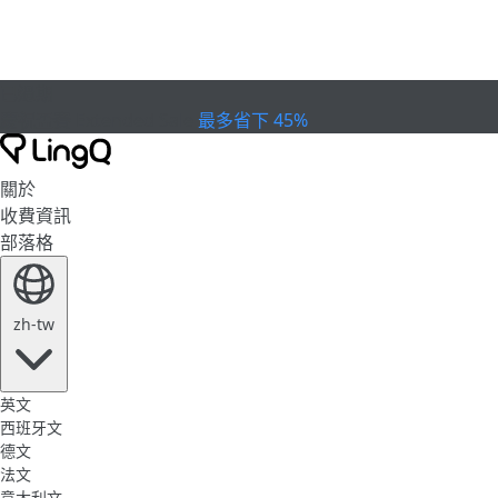
已過期
慶祝盃賽
Extended Sale
最多省下 45%
關於
收費資訊
部落格
zh-tw
英文
西班牙文
德文
法文
意大利文