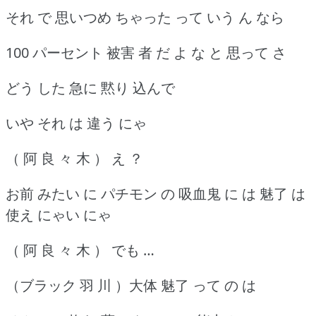
それ で 思いつめ ちゃった って いう ん なら
100 パーセント 被害 者 だ よ な と 思って さ
どう した 急に 黙り 込んで
いや それ は 違う にゃ
（ 阿 良 々 木 ） え ？
お前 みたい に パチモン の 吸血鬼 に は 魅了 は
使え にゃい にゃ
（ 阿 良 々 木 ） でも …
（ブラック 羽 川 ）大体 魅了 って の は