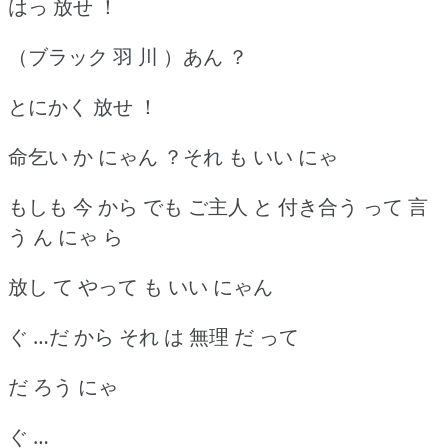
はっ 放せ ！
（ブラック 羽 川 ）あん ？
とにかく 放せ ！
命乞い か にゃん ？それ も いい にゃ
もしも 今 から でも ご主人 と 付き合う って 言
う ん にゃ ら
放し て やって も いい にゃん
ぐ …だ から それ は 無理 だ って
だ ろう にゃ
ぐ …