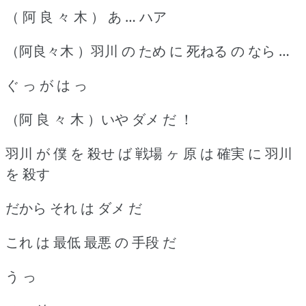
（ 阿 良 々 木 ） あ … ハア
（阿良々木 ）羽川 の ため に 死ねる の なら …
ぐ っ が は っ
（阿 良 々 木 ）いや ダメ だ ！
羽川 が 僕 を 殺せ ば 戦場 ヶ 原 は 確実 に 羽川
を 殺す
だから それ は ダメ だ
これ は 最低 最悪 の 手段 だ
う っ