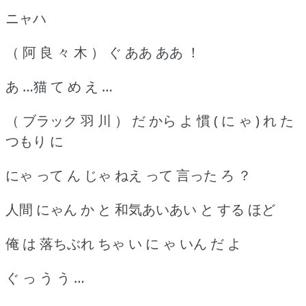
ニャハ
（ 阿 良 々 木 ） ぐ ああ ああ ！
あ …猫 て め え …
（ ブラック 羽 川 ） だ から よ 慣 ( に ゃ ) れ た
つもり に
にゃ って ん じゃ ねえ って 言った ろ ？
人間 にゃん か と 和気あいあい と する ほど
俺 は 落ちぶれ ちゃ い に ゃ いん だ よ
ぐ っ う う …