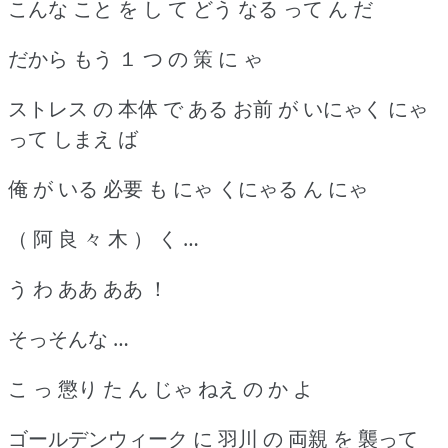
こんな こと を し て どう なる って ん だ
だから もう １ つ の 策 に ゃ
ストレス の 本体 で ある お前 が いにゃく にゃ
って しまえ ば
俺 が いる 必要 も にゃ くにゃる ん にゃ
（ 阿 良 々 木 ） く …
う わ ああ ああ ！
そっそんな …
こ っ 懲り た ん じゃ ねえ の か よ
ゴールデンウィーク に 羽川 の 両親 を 襲って