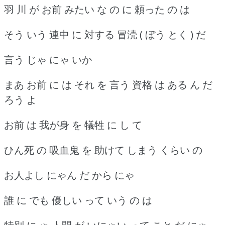
羽 川 が お前 みたい な の に 頼った の は
そう いう 連中 に 対する 冒涜 ( ぼう とく ) だ
言う じゃ にゃ いか
まあ お前 に は それ を 言う 資格 は ある ん だ
ろう よ
お前 は 我が身 を 犠牲 に し て
ひん死 の 吸血鬼 を 助けて しまう くらい の
お人よし にゃん だ から にゃ
誰 に でも 優しい って いう の は