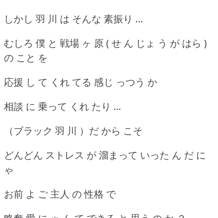
しかし 羽 川 は そんな 素振り …
むしろ 僕 と 戦場 ヶ 原 ( せ ん じょ う が はら )
の こと を
応援 し て くれ てる 感じ っつう か
相談 に 乗って くれ たり …
（ブラック 羽 川 ）だ から こそ
どんどん ストレス が 溜まって いった ん だ に
ゃ
お前 よ ご 主人 の 性格 で