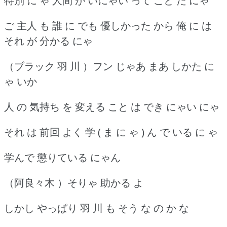
特別 に ゃ 人間 が いにゃい って こと だ にゃ
ご 主人 も 誰 に でも 優しかった から 俺 に は
それ が 分かる にゃ
（ブラック 羽 川 ）フン じゃあ まあ しかた に
ゃ いか
人 の 気持ち を 変える こと は でき にゃい にゃ
それ は 前回 よく 学 ( ま に ゃ ) ん で いる に ゃ
学んで 懲りている にゃん
（阿良々木 ）そりゃ 助かる よ
しかし やっぱり 羽 川 も そう な の か な