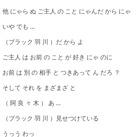
他 にゃら ぬ ご主人 の こと にゃんだ から にゃ
いや でも …
（ブラック 羽 川 ）だ から よ
ご主人 は お前 の こと が 好き にゃ のに
お前 は 別 の 相手 と つきあって ん だろ ？
そして それ を まざまざ と
（ 阿 良 々 木 ） あ …
（ブラック 羽 川 ）見せつけている
うっう わっ