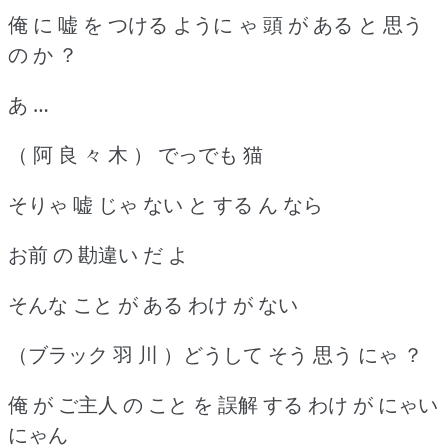
俺 に 嘘 を つける ように ゃ 頭 が ある と 思う
の か ？
あ …
（ 阿 良 々 木 ） でっでも 猫
そりゃ 嘘 じゃ ない と する ん なら
お前 の 勘違い だ よ
そんな こと が ある わけ が ない
（ブラック 羽 川 ）どうして そう 思う にゃ ？
俺 が ご主人 の こと を 誤解 する わけ が にゃい
にゃん