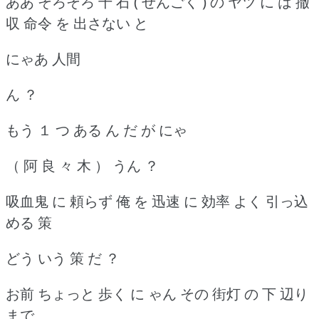
ああ そろそろ 千 石 ( せんごく ) の ヤツ に は 撤
収 命令 を 出さない と
にゃあ 人間
ん ？
もう １ つ ある ん だ が にゃ
（ 阿 良 々 木 ） うん ？
吸血鬼 に 頼らず 俺 を 迅速 に 効率 よく 引っ込
める 策
どう いう 策 だ ？
お前 ちょっと 歩く に ゃん その 街灯 の 下 辺り
まで