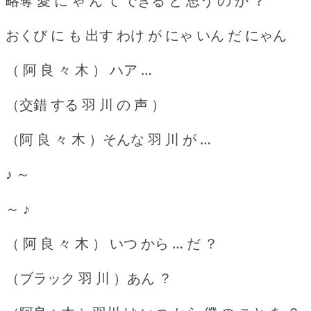
略奪 愛 に ゃ ん て できる と 思う の か ？
おくび に も 出す わけ が にゃ いん だ にゃん
（ 阿 良 々 木 ） ハア …
（交錯 する 羽 川 の 声 ）
（阿 良 々 木 ）そんな 羽 川 が …
♪ ～
～ ♪
（ 阿 良 々 木 ） いつ から … だ ？
（ブラック 羽 川 ）あん ？