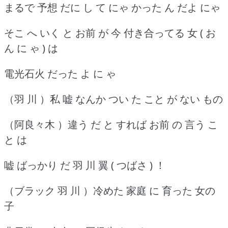
まるで 予想 だに し て にゃ かった ん だよ にゃ
そこ へ いく と お前 が 今 付き合ってる 女 ( お
ん に ゃ ) は
電光石火 だった よ に ゃ
（羽 川 ）私 嘘 なんか つい た こと が ない もの
（阿良々木 ）違う だ と すれば お前 の 言う こ
と は
嘘 ばっかり だ 羽 川 翼 ( つばさ ) ！
（ブラック 羽 川 ）冷めた 家庭 に 育った 女の
子