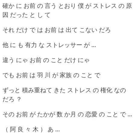
確か に お前 の 言う とおり 僕 が ストレス の 原
因 だった と し て
それ だけ で は お前 は 出て こない だろ
他 に も 有力 な ストレッサー が …
違う にゃ お前 の こと だけ にゃ
でも お前 は 羽 川 が 家族 の こと で
ずっと 積み重ねて きた ストレス の 権化 なの
だろ ？
その お前 が たかが 数 か月 の 恋愛 の こと で …
（ 阿 良 々 木 ） あ …