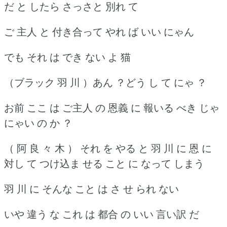
だ と したら さっさと 別れ て
ご 主人 と 付き合って やれ ば いい にゃん
でも それ は でき ない よ 猫
（ブラック 羽 川 ）あん ？どう し て にゃ ？
お前 ここ は ご主人 の 恩義 に 報いる べき じゃ
にゃい の か ？
（ 阿 良 々 木 ） それ を やる と 羽 川 に 恩 に
対し て つけ込ま せる こと に なって しまう
羽 川 に そんな こと は さ せ られ ない
いや 違う な これ は 都合 の いい 言い訳 だ