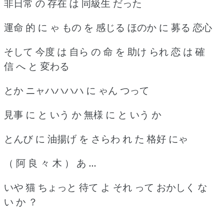
非日常 の 存在 は 同級生 だった
運命 的 に ゃ もの を 感じる ほのか に 募る 恋心
そして 今度 は 自ら の 命 を 助け られ 恋 は 確
信 へ と 変わる
とか ニャハハハハ に ゃん つって
見事 に と いう か 無様 に と いう か
とんび に 油揚げ を さらわ れ た 格好 にゃ
（ 阿 良 々 木 ） あ …
いや 猫 ちょっと 待て よ それ って おかしく な
い か ？