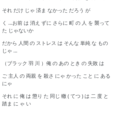
それ だけ じゃ 済ま なかった だろう が
く …お前 は 消え ずに さらに 町 の 人 を 襲って
た じゃないか
だから 人間 の ストレス は そんな 単純 な もの
じゃ …
（ブラック 羽 川 ）俺 の あの とき の 失敗 は
ご 主人 の 両親 を 殺さ にゃ かった こと に ある
にゃ
それ に 俺 は 懲り た 同じ 轍 ( てつ ) は 二 度 と
踏ま に ゃ い