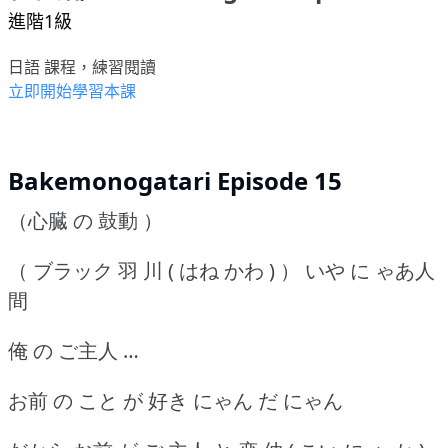
進階1級
日語 課程，練習閱讀
立即開始學習本課
Bakemonogatari Episode 15
（心臓 の 鼓動 ）
（ ブラック 羽 川 ( はね かわ ) ） いや に ゃあ人
間
俺 の ご主人 …
お前 の こと が 好き にゃん だ にゃん