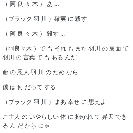
（ 阿 良 々 木 ） あ …
（ブラック 羽 川 ）確実 に 殺す
（ 阿 良 々 木 ） 殺す …
（阿良々木 ）で も それ も また 羽川 の 裏面 で
羽川 の 言葉 で も ある んだ
命 の 恩人 羽 川 の ため なら
僕 は 何 だって する
（ブラック 羽 川 ）まあ 幸せ に 思えよ
ご主人 の いやらしい 体 に 抱かれ て 昇天 でき
る ん だ から にゃ