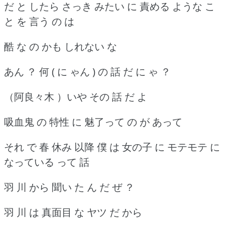
だ と したら さっき みたい に 責める ような こ
と を 言う の は
酷 な の かも しれない な
あん ？ 何 ( に ゃん ) の 話 だ に ゃ ？
（阿良々木 ）いや その 話 だ よ
吸血鬼 の 特性 に 魅了って の が あって
それ で 春 休み 以降 僕 は 女の子 に モテモテ に
なっている って 話
羽 川 から 聞い た ん だ ぜ ？
羽 川 は 真面目 な ヤツ だ から