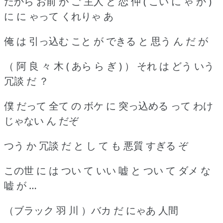
だから お前 が ご 主人 と 恋 仲 ( こい に ゃ か )
に に ゃって くれりゃ あ
俺 は 引っ込む こと が できる と 思う ん だ が
（ 阿 良 々 木 ( あら ら ぎ ) ） それ は どう いう
冗談 だ ？
僕 だって 全て の ボケ に 突っ込める って わけ
じゃない ん だぞ
つう か 冗談 だ と し て も 悪質 すぎる ぞ
この世 に は つい て いい 嘘 と つい て ダメ な
嘘 が …
（ブラック 羽 川 ）バカ だ にゃあ 人間