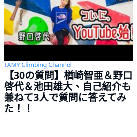
TAMY Climbing Channel
【30の質問】楢崎智亜＆野口
啓代＆池田雄大、自己紹介も
兼ねて3人で質問に答えてみ
た！！