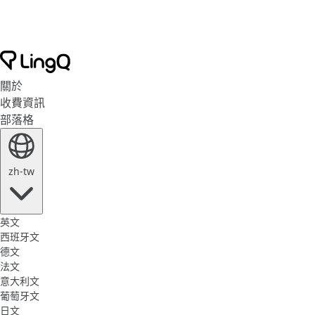
關於
收費資訊
部落格
zh-tw
英文
西班牙文
德文
法文
意大利文
葡萄牙文
日文