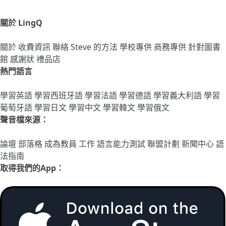
關於 LingQ
關於
收費資訊
聯絡
Steve 的方法
學校專供
商務專供
針對圖書
館
感謝狀
禮品店
熱門語言
學習英語
學習西班牙語
學習法語
學習德語
學習義大利語
學習
葡萄牙語
學習日文
學習中文
學習韓文
學習俄文
聲音檔來源：
論壇
部落格
成為教員
工作
語言能力測試
聯盟計劃
新聞中心
語
法指南
取得我們的App：