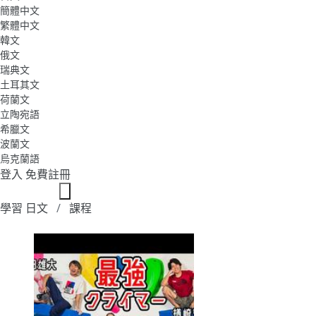
簡體中文
繁體中文
韓文
俄文
瑞典文
土耳其文
荷蘭文
立陶宛語
希臘文
波蘭文
烏克蘭語
登入
免費註冊
學習 日文
課程