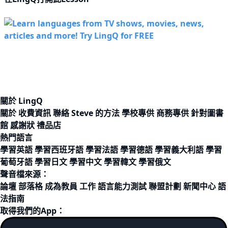
關於 LingQ
關於
收費資訊
聯絡
Steve 的方法
學校專供
商務專供
針對圖書
館
感謝狀
禮品店
熱門語言
學習英語
學習西班牙語
學習法語
學習德語
學習義大利語
學習
葡萄牙語
學習日文
學習中文
學習韓文
學習俄文
聲音檔來源：
論壇
部落格
成為教員
工作
語言能力測試
聯盟計劃
新聞中心
語
法指南
取得我們的App：