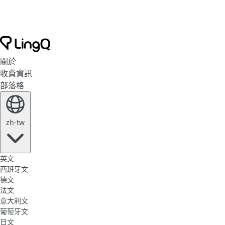
關於
收費資訊
部落格
zh-tw
英文
西班牙文
德文
法文
意大利文
葡萄牙文
日文