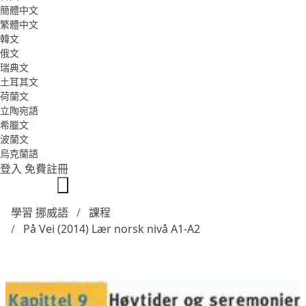
簡體中文
繁體中文
韓文
俄文
瑞典文
土耳其文
荷蘭文
立陶宛語
希臘文
波蘭文
烏克蘭語
登入
免費註冊
學習 挪威語
課程
På Vei (2014) Lær norsk nivå A1-A2