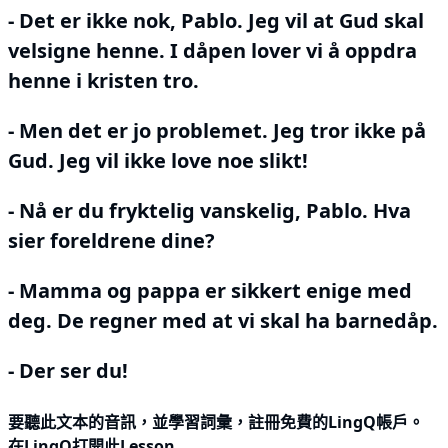
- Det er ikke nok, Pablo.
Jeg vil at Gud skal
velsigne henne.
I dåpen lover vi å oppdra
henne i kristen tro.
- Men det er jo problemet.
Jeg tror ikke på
Gud.
Jeg vil ikke love noe slikt!
- Nå er du fryktelig vanskelig, Pablo.
Hva
sier foreldrene dine?
- Mamma og pappa er sikkert enige med
deg.
De regner med at vi skal ha barnedåp.
- Der ser du!
要聽此文本的音訊，並學習詞彙，
註冊
免費的LingQ帳戶。
在LingQ打開此Lesson