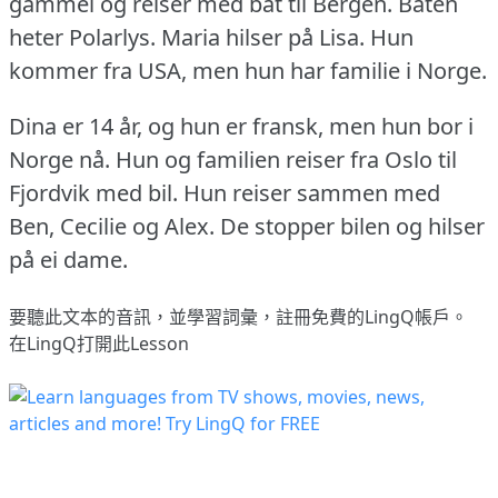
gammel og reiser med båt til Bergen.
Båten
heter Polarlys.
Maria hilser på Lisa.
Hun
kommer fra USA, men hun har familie i Norge.
Dina er 14 år, og hun er fransk, men hun bor i
Norge nå.
Hun og familien reiser fra Oslo til
Fjordvik med bil.
Hun reiser sammen med
Ben, Cecilie og Alex.
De stopper bilen og hilser
på ei dame.
要聽此文本的音訊，並學習詞彙，
註冊
免費的LingQ帳戶。
在LingQ打開此Lesson