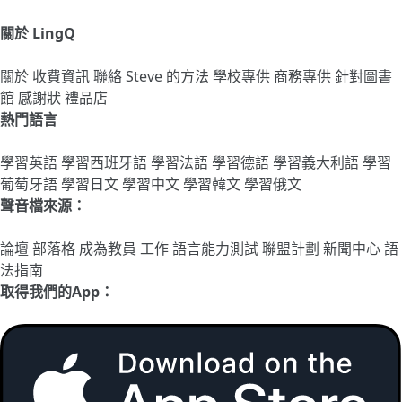
關於 LingQ
關於
收費資訊
聯絡
Steve 的方法
學校專供
商務專供
針對圖書
館
感謝狀
禮品店
熱門語言
學習英語
學習西班牙語
學習法語
學習德語
學習義大利語
學習
葡萄牙語
學習日文
學習中文
學習韓文
學習俄文
聲音檔來源：
論壇
部落格
成為教員
工作
語言能力測試
聯盟計劃
新聞中心
語
法指南
取得我們的App：