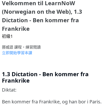
Velkommen til LearnNoW
(Norwegian on the Web), 1.3
Dictation - Ben kommer fra
Frankrike
初級1
挪威語 課程，練習閱讀
立即開始學習本課
1.3 Dictation - Ben kommer fra
Frankrike
Diktat:
Ben kommer fra Frankrike, og han bor i Paris.