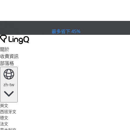
已過期
慶祝盃賽
Extended Sale
最多省下 45%
關於
收費資訊
部落格
zh-tw
英文
西班牙文
德文
法文
意大利文