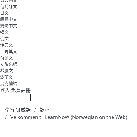
葡萄牙文
日文
簡體中文
繁體中文
韓文
俄文
瑞典文
土耳其文
荷蘭文
立陶宛語
希臘文
波蘭文
烏克蘭語
登入
免費註冊
學習 挪威語
課程
Velkommen til LearnNoW (Norwegian on the Web)