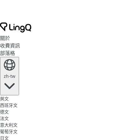
關於
收費資訊
部落格
zh-tw
英文
西班牙文
德文
法文
意大利文
葡萄牙文
日文