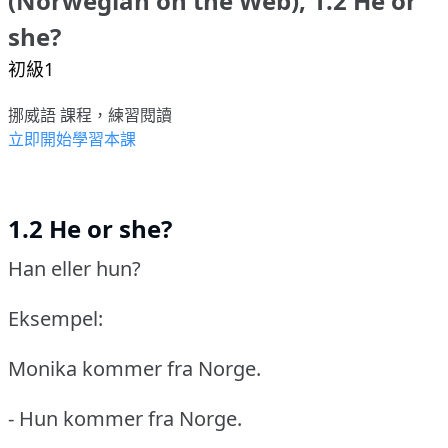
(Norwegian on the Web), 1.2 He or
she?
初級1
挪威語 課程，練習閱讀
立即開始學習本課
1.2 He or she?
Han eller hun?
Eksempel:
Monika kommer fra Norge.
- Hun kommer fra Norge.